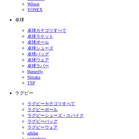
Wilson
YONEX
卓球
卓球カテゴリすべて
卓球ラケット
卓球ボール
卓球シューズ
卓球バッグ
卓球ウェア
卓球ラバー
Butterfly
Nittaku
TSP
ラグビー
ラグビーカテゴリすべて
ラグビーボール
ラグビーシューズ・スパイク
ラグビーバッグ
ラグビーウェア
adidas
canterbury