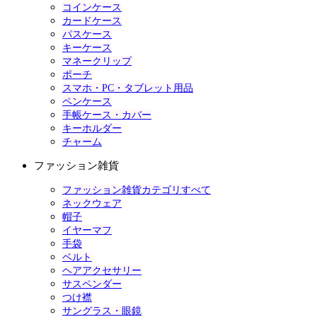
コインケース
カードケース
パスケース
キーケース
マネークリップ
ポーチ
スマホ・PC・タブレット用品
ペンケース
手帳ケース・カバー
キーホルダー
チャーム
ファッション雑貨
ファッション雑貨カテゴリすべて
ネックウェア
帽子
イヤーマフ
手袋
ベルト
ヘアアクセサリー
サスペンダー
つけ襟
サングラス・眼鏡