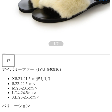
1
/
7
17
アイボリーファー（IVU_840916）
XS/21-21.5cm
残り1点
S/22-22.5cm
○
M/23-23.5cm
○
L/24-24.5cm
○
XL/25-25.5cm
×
バリエーション