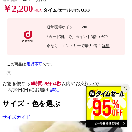
￥2,200
タイムセール84%OFF
税込
通常獲得ポイント
：
20
P
dカード利用で、
ポイント
3
倍
：
60
P
今なら
、エントリーで最大
倍！
詳細
この商品は
返品不可
です。
お急ぎ便なら
6時間59分53秒
以内
のお支払いで
8月9日(日)
にお届け
詳細
サイズ・色を選ぶ
サイズガイド