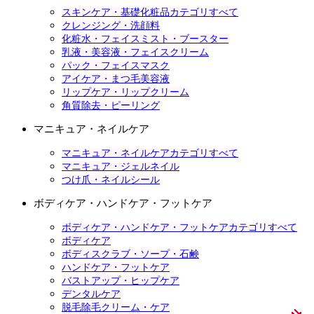
スキンケア・基礎化粧品カテゴリすべて
クレンジング・洗顔料
化粧水・フェイスミスト・ブースター
乳液・美容液・フェイスクリーム
パック・フェイスマスク
アイケア・まつ毛美容液
リップケア・リップクリーム
角質除去・ピーリング
マニキュア・ネイルケア
マニキュア・ネイルケアカテゴリすべて
マニキュア・ジェルネイル
つけ爪・ネイルシール
ボディケア・ハンドケア・フットケア
ボディケア・ハンドケア・フットケアカテゴリすべて
ボディケア
ボディスクラブ・ソープ・石鹸
ハンドケア・フットケア
バストアップ・ヒップケア
デンタルケア
脱毛除毛クリーム・ケア