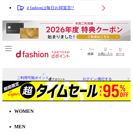
d fashionは毎日お得宣言!!
検索
お気に入り
カート
ご利用可能ポイント
ログイン/発行する
WOMEN
MEN