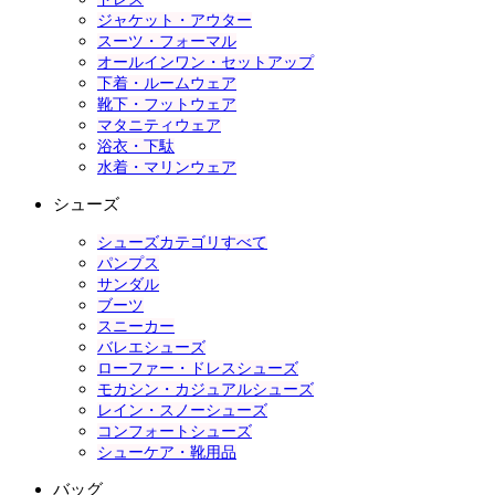
ジャケット・アウター
スーツ・フォーマル
オールインワン・セットアップ
下着・ルームウェア
靴下・フットウェア
マタニティウェア
浴衣・下駄
水着・マリンウェア
シューズ
シューズカテゴリすべて
パンプス
サンダル
ブーツ
スニーカー
バレエシューズ
ローファー・ドレスシューズ
モカシン・カジュアルシューズ
レイン・スノーシューズ
コンフォートシューズ
シューケア・靴用品
バッグ