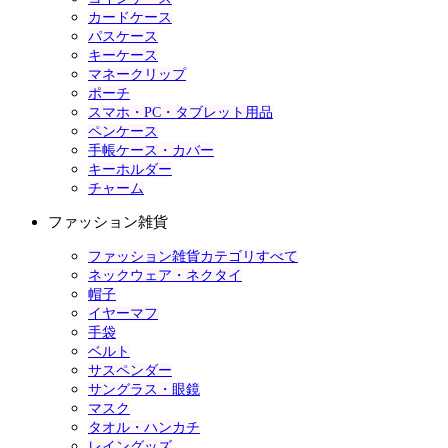
カードケース
パスケース
キーケース
マネークリップ
ポーチ
スマホ・PC・タブレット用品
ペンケース
手帳ケース・カバー
キーホルダー
チャーム
ファッション雑貨
ファッション雑貨カテゴリすべて
ネックウェア・ネクタイ
帽子
イヤーマフ
手袋
ベルト
サスペンダー
サングラス・眼鏡
マスク
タオル・ハンカチ
レイングッズ