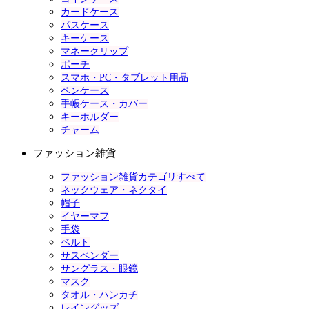
カードケース
パスケース
キーケース
マネークリップ
ポーチ
スマホ・PC・タブレット用品
ペンケース
手帳ケース・カバー
キーホルダー
チャーム
ファッション雑貨
ファッション雑貨カテゴリすべて
ネックウェア・ネクタイ
帽子
イヤーマフ
手袋
ベルト
サスペンダー
サングラス・眼鏡
マスク
タオル・ハンカチ
レイングッズ