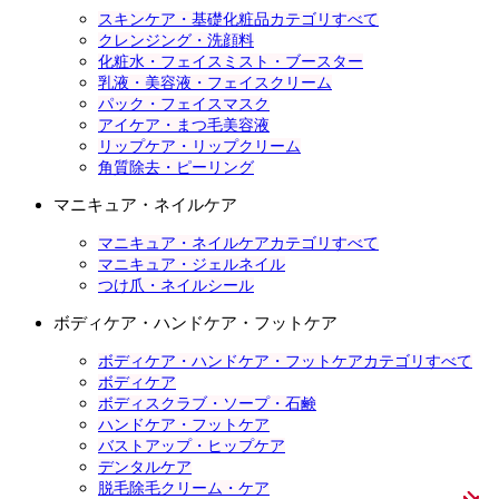
スキンケア・基礎化粧品カテゴリすべて
クレンジング・洗顔料
化粧水・フェイスミスト・ブースター
乳液・美容液・フェイスクリーム
パック・フェイスマスク
アイケア・まつ毛美容液
リップケア・リップクリーム
角質除去・ピーリング
マニキュア・ネイルケア
マニキュア・ネイルケアカテゴリすべて
マニキュア・ジェルネイル
つけ爪・ネイルシール
ボディケア・ハンドケア・フットケア
ボディケア・ハンドケア・フットケアカテゴリすべて
ボディケア
ボディスクラブ・ソープ・石鹸
ハンドケア・フットケア
バストアップ・ヒップケア
デンタルケア
脱毛除毛クリーム・ケア