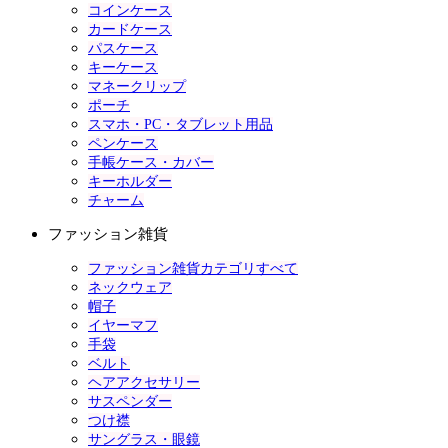
コインケース
カードケース
パスケース
キーケース
マネークリップ
ポーチ
スマホ・PC・タブレット用品
ペンケース
手帳ケース・カバー
キーホルダー
チャーム
ファッション雑貨
ファッション雑貨カテゴリすべて
ネックウェア
帽子
イヤーマフ
手袋
ベルト
ヘアアクセサリー
サスペンダー
つけ襟
サングラス・眼鏡