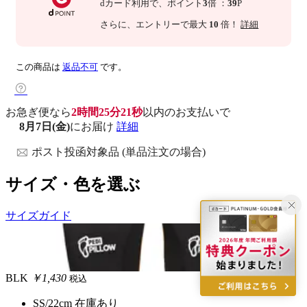
dカード利用で、
ポイント
3
倍
：
39
P
さらに
、エントリーで最大
10
倍！
詳細
この商品は
返品不可
です。
お急ぎ便なら
2時間25分20秒
以内
のお支払いで
8月7日(金)
にお届け
詳細
ポスト投函対象品 (単品注文の場合)
サイズ・色を選ぶ
サイズガイド
BLK
￥1,430
税込
SS/22cm
在庫あり