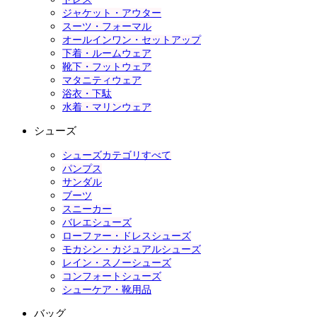
ジャケット・アウター
スーツ・フォーマル
オールインワン・セットアップ
下着・ルームウェア
靴下・フットウェア
マタニティウェア
浴衣・下駄
水着・マリンウェア
シューズ
シューズカテゴリすべて
パンプス
サンダル
ブーツ
スニーカー
バレエシューズ
ローファー・ドレスシューズ
モカシン・カジュアルシューズ
レイン・スノーシューズ
コンフォートシューズ
シューケア・靴用品
バッグ