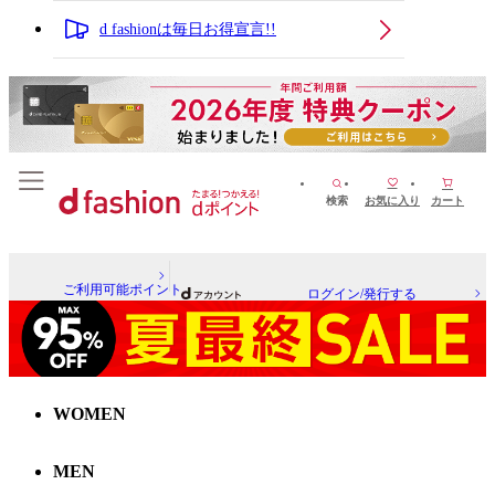
d fashionは毎日お得宣言!!
検索
お気に入り
カート
ご利用可能ポイント
ログイン/発行する
WOMEN
MEN