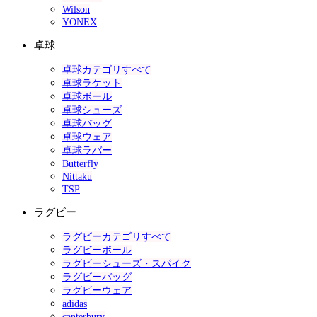
Wilson
YONEX
卓球
卓球カテゴリすべて
卓球ラケット
卓球ボール
卓球シューズ
卓球バッグ
卓球ウェア
卓球ラバー
Butterfly
Nittaku
TSP
ラグビー
ラグビーカテゴリすべて
ラグビーボール
ラグビーシューズ・スパイク
ラグビーバッグ
ラグビーウェア
adidas
canterbury