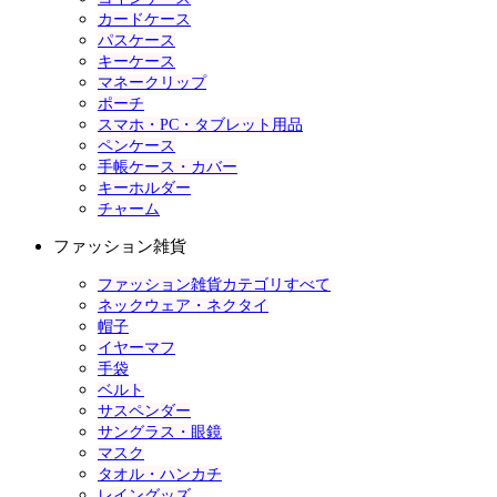
カードケース
パスケース
キーケース
マネークリップ
ポーチ
スマホ・PC・タブレット用品
ペンケース
手帳ケース・カバー
キーホルダー
チャーム
ファッション雑貨
ファッション雑貨カテゴリすべて
ネックウェア・ネクタイ
帽子
イヤーマフ
手袋
ベルト
サスペンダー
サングラス・眼鏡
マスク
タオル・ハンカチ
レイングッズ