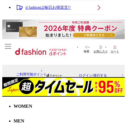
d fashionは毎日お得宣言!!
検索
お気に入り
カート
ご利用可能ポイント
ログイン/発行する
WOMEN
MEN