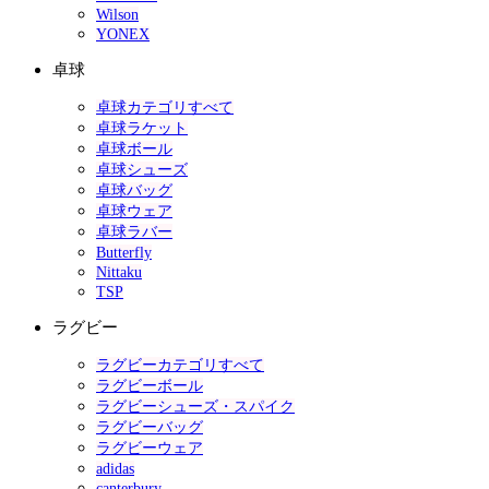
Wilson
YONEX
卓球
卓球カテゴリすべて
卓球ラケット
卓球ボール
卓球シューズ
卓球バッグ
卓球ウェア
卓球ラバー
Butterfly
Nittaku
TSP
ラグビー
ラグビーカテゴリすべて
ラグビーボール
ラグビーシューズ・スパイク
ラグビーバッグ
ラグビーウェア
adidas
canterbury