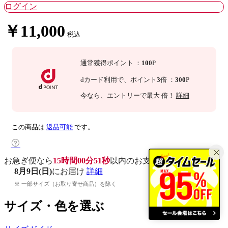
ログイン
￥11,000
税込
通常獲得ポイント
：
100
P
dカード利用で、
ポイント
3
倍
：
300
P
今なら
、エントリーで最大
倍！
詳細
この商品は
返品可能
です。
お急ぎ便なら
15時間00分50秒
以内
のお支払いで
8月9日(日)
にお届け
詳細
※ 一部サイズ（お取り寄せ商品）を除く
サイズ・色を選ぶ