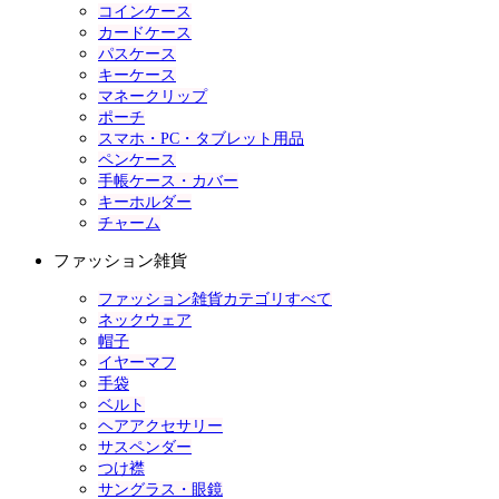
コインケース
カードケース
パスケース
キーケース
マネークリップ
ポーチ
スマホ・PC・タブレット用品
ペンケース
手帳ケース・カバー
キーホルダー
チャーム
ファッション雑貨
ファッション雑貨カテゴリすべて
ネックウェア
帽子
イヤーマフ
手袋
ベルト
ヘアアクセサリー
サスペンダー
つけ襟
サングラス・眼鏡