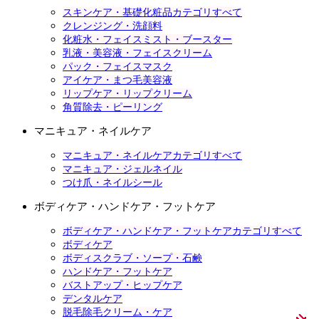
スキンケア・基礎化粧品カテゴリすべて
クレンジング・洗顔料
化粧水・フェイスミスト・ブースター
乳液・美容液・フェイスクリーム
パック・フェイスマスク
アイケア・まつ毛美容液
リップケア・リップクリーム
角質除去・ピーリング
マニキュア・ネイルケア
マニキュア・ネイルケアカテゴリすべて
マニキュア・ジェルネイル
つけ爪・ネイルシール
ボディケア・ハンドケア・フットケア
ボディケア・ハンドケア・フットケアカテゴリすべて
ボディケア
ボディスクラブ・ソープ・石鹸
ハンドケア・フットケア
バストアップ・ヒップケア
デンタルケア
脱毛除毛クリーム・ケア