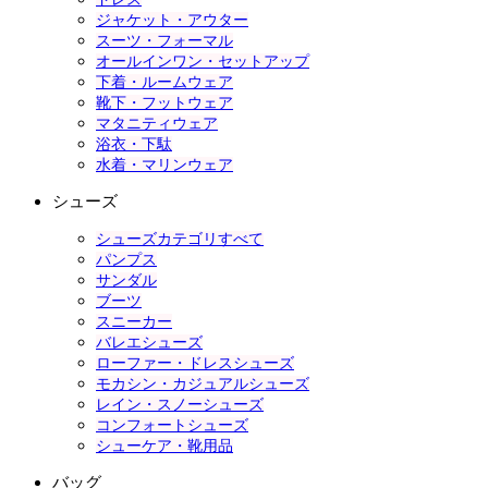
ジャケット・アウター
スーツ・フォーマル
オールインワン・セットアップ
下着・ルームウェア
靴下・フットウェア
マタニティウェア
浴衣・下駄
水着・マリンウェア
シューズ
シューズカテゴリすべて
パンプス
サンダル
ブーツ
スニーカー
バレエシューズ
ローファー・ドレスシューズ
モカシン・カジュアルシューズ
レイン・スノーシューズ
コンフォートシューズ
シューケア・靴用品
バッグ