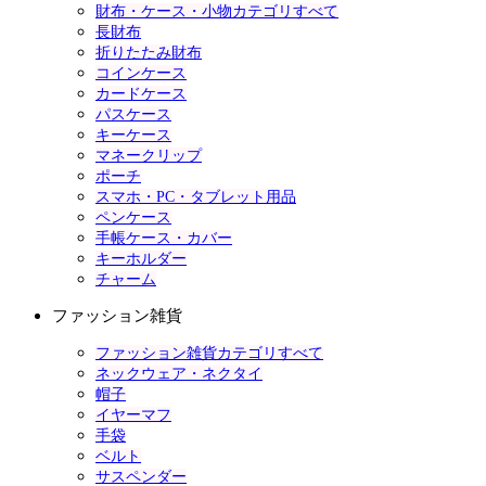
財布・ケース・小物カテゴリすべて
長財布
折りたたみ財布
コインケース
カードケース
パスケース
キーケース
マネークリップ
ポーチ
スマホ・PC・タブレット用品
ペンケース
手帳ケース・カバー
キーホルダー
チャーム
ファッション雑貨
ファッション雑貨カテゴリすべて
ネックウェア・ネクタイ
帽子
イヤーマフ
手袋
ベルト
サスペンダー