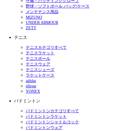
守備・バッティンググローブ
野球・ソフトボール バッグ/ケース
メンテナンス用品
MIZUNO
UNDER ARMOUR
ZETT
テニス
テニスカテゴリすべて
テニスラケット
テニスボール
テニスウェア
テニスシューズ
ラケットケース
adidas
ellesse
YONEX
バドミントン
バドミントンカテゴリすべて
バドミントンラケット
バドミントンシャトルコック
バドミントンウェア