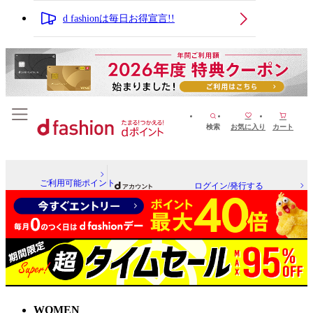
d fashionは毎日お得宣言!!
検索
お気に入り
カート
ご利用可能ポイント
ログイン/発行する
WOMEN