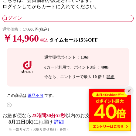
こちらは、会員価格が設定されています。
ログインしてからカートに入れてください。
ログイン
通常価格：
17,600円(税込)
￥14,960
タイムセール15%OFF
税込
通常獲得ポイント
：
136
P
dカード利用で、
ポイント
3
倍
：
408
P
今なら
、エントリーで最大
10
倍！
詳細
この商品は
返品不可
です。
お急ぎ便なら
23時間30分51秒
以内
のお支払いで
8月12日(水)
にお届け
詳細
※ 一部サイズ（お取り寄せ商品）を除く