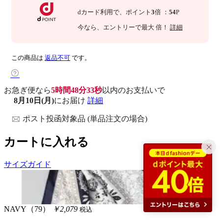
dカード利用で、
ポイント
3
倍
：
54
P
今なら
、エントリーで最大
倍！
詳細
この商品は
返品不可
です。
お急ぎ便なら
5時間48分32秒
以内
のお支払いで
8月10日(月)
にお届け
詳細
ポスト投函対象品 (単品注文の場合)
カートに入れる
サイズガイド
NAVY（79）
￥2,079
税込