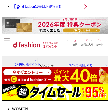
d fashionは毎日お得宣言!!
検索
お気に入り
カート
ご利用可能ポイント
ログイン/発行する
WOMEN