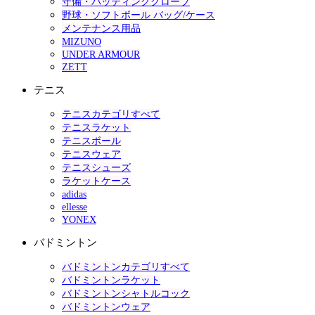
守備・バッティンググローブ
野球・ソフトボール バッグ/ケース
メンテナンス用品
MIZUNO
UNDER ARMOUR
ZETT
テニス
テニスカテゴリすべて
テニスラケット
テニスボール
テニスウェア
テニスシューズ
ラケットケース
adidas
ellesse
YONEX
バドミントン
バドミントンカテゴリすべて
バドミントンラケット
バドミントンシャトルコック
バドミントンウェア