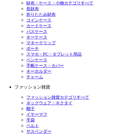
財布・ケース・小物カテゴリすべて
長財布
折りたたみ財布
コインケース
カードケース
パスケース
キーケース
マネークリップ
ポーチ
スマホ・PC・タブレット用品
ペンケース
手帳ケース・カバー
キーホルダー
チャーム
ファッション雑貨
ファッション雑貨カテゴリすべて
ネックウェア・ネクタイ
帽子
イヤーマフ
手袋
ベルト
サスペンダー