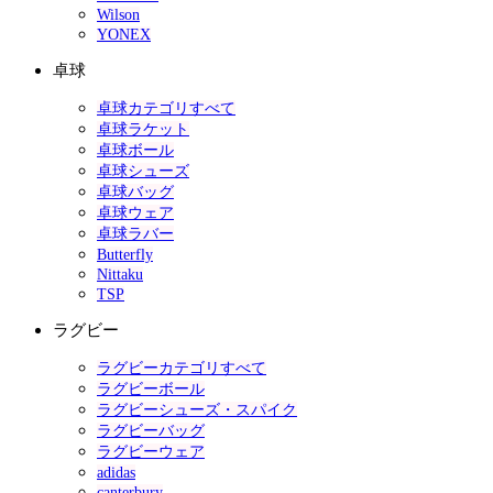
Wilson
YONEX
卓球
卓球カテゴリすべて
卓球ラケット
卓球ボール
卓球シューズ
卓球バッグ
卓球ウェア
卓球ラバー
Butterfly
Nittaku
TSP
ラグビー
ラグビーカテゴリすべて
ラグビーボール
ラグビーシューズ・スパイク
ラグビーバッグ
ラグビーウェア
adidas
canterbury