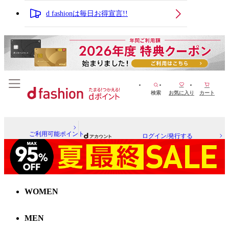
d fashionは毎日お得宣言!!
検索
お気に入り
カート
ご利用可能ポイント
ログイン/発行する
WOMEN
MEN