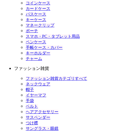
コインケース
カードケース
パスケース
キーケース
マネークリップ
ポーチ
スマホ・PC・タブレット用品
ペンケース
手帳ケース・カバー
キーホルダー
チャーム
ファッション雑貨
ファッション雑貨カテゴリすべて
ネックウェア
帽子
イヤーマフ
手袋
ベルト
ヘアアクセサリー
サスペンダー
つけ襟
サングラス・眼鏡