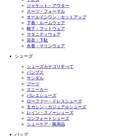
ジャケット・アウター
スーツ・フォーマル
オールインワン・セットアップ
下着・ルームウェア
靴下・フットウェア
マタニティウェア
浴衣・下駄
水着・マリンウェア
シューズ
シューズカテゴリすべて
パンプス
サンダル
ブーツ
スニーカー
バレエシューズ
ローファー・ドレスシューズ
モカシン・カジュアルシューズ
レイン・スノーシューズ
コンフォートシューズ
シューケア・靴用品
バッグ