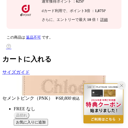
通常獲得ポイント
：
625
P
dカード利用で、
ポイント
3
倍
：
1,875
P
さらに
、エントリーで最大
10
倍！
詳細
この商品は
返品不可
です。
カートに入れる
サイズガイド
セメントピンク（PNK）
￥68,800
税込
FREE
なし
品切れ
お気に入りに追加