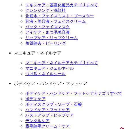
スキンケア・基礎化粧品カテゴリすべて
クレンジング・洗顔料
化粧水・フェイスミスト・ブースター
乳液・美容液・フェイスクリーム
パック・フェイスマスク
アイケア・まつ毛美容液
リップケア・リップクリーム
角質除去・ピーリング
マニキュア・ネイルケア
マニキュア・ネイルケアカテゴリすべて
マニキュア・ジェルネイル
つけ爪・ネイルシール
ボディケア・ハンドケア・フットケア
ボディケア・ハンドケア・フットケアカテゴリすべて
ボディケア
ボディスクラブ・ソープ・石鹸
ハンドケア・フットケア
バストアップ・ヒップケア
デンタルケア
脱毛除毛クリーム・ケア