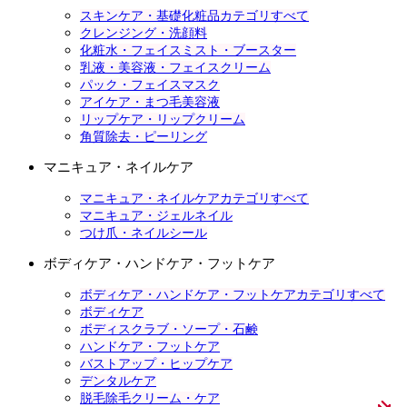
スキンケア・基礎化粧品カテゴリすべて
クレンジング・洗顔料
化粧水・フェイスミスト・ブースター
乳液・美容液・フェイスクリーム
パック・フェイスマスク
アイケア・まつ毛美容液
リップケア・リップクリーム
角質除去・ピーリング
マニキュア・ネイルケア
マニキュア・ネイルケアカテゴリすべて
マニキュア・ジェルネイル
つけ爪・ネイルシール
ボディケア・ハンドケア・フットケア
ボディケア・ハンドケア・フットケアカテゴリすべて
ボディケア
ボディスクラブ・ソープ・石鹸
ハンドケア・フットケア
バストアップ・ヒップケア
デンタルケア
脱毛除毛クリーム・ケア