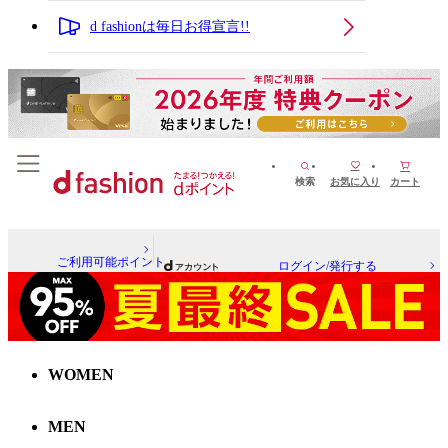
d fashionは毎日お得宣言!!
検索
お気に入り
カート
ご利用可能ポイント
ログイン/発行する
WOMEN
MEN