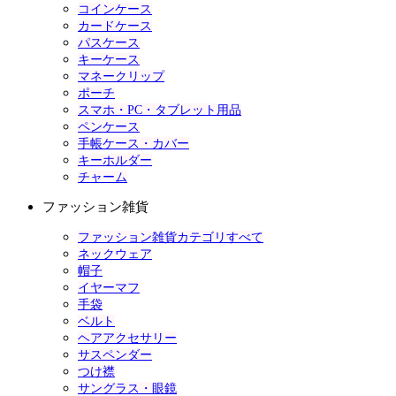
コインケース
カードケース
パスケース
キーケース
マネークリップ
ポーチ
スマホ・PC・タブレット用品
ペンケース
手帳ケース・カバー
キーホルダー
チャーム
ファッション雑貨
ファッション雑貨カテゴリすべて
ネックウェア
帽子
イヤーマフ
手袋
ベルト
ヘアアクセサリー
サスペンダー
つけ襟
サングラス・眼鏡