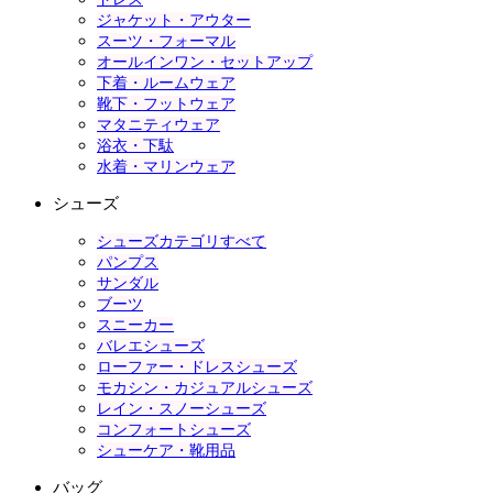
ジャケット・アウター
スーツ・フォーマル
オールインワン・セットアップ
下着・ルームウェア
靴下・フットウェア
マタニティウェア
浴衣・下駄
水着・マリンウェア
シューズ
シューズカテゴリすべて
パンプス
サンダル
ブーツ
スニーカー
バレエシューズ
ローファー・ドレスシューズ
モカシン・カジュアルシューズ
レイン・スノーシューズ
コンフォートシューズ
シューケア・靴用品
バッグ