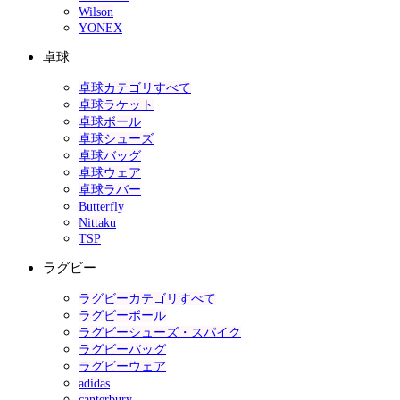
Wilson
YONEX
卓球
卓球カテゴリすべて
卓球ラケット
卓球ボール
卓球シューズ
卓球バッグ
卓球ウェア
卓球ラバー
Butterfly
Nittaku
TSP
ラグビー
ラグビーカテゴリすべて
ラグビーボール
ラグビーシューズ・スパイク
ラグビーバッグ
ラグビーウェア
adidas
canterbury