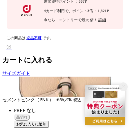
通常獲得ポイント
：
607
P
dカード利用で、
ポイント
3
倍
：
1,821
P
今なら
、エントリーで最大
倍！
詳細
この商品は
返品不可
です。
カートに入れる
サイズガイド
セメントピンク（PNK）
￥66,800
税込
FREE
なし
品切れ
お気に入りに追加