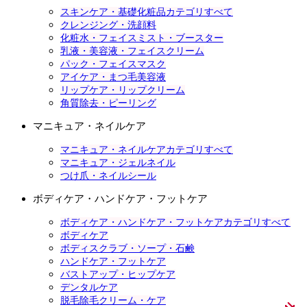
スキンケア・基礎化粧品カテゴリすべて
クレンジング・洗顔料
化粧水・フェイスミスト・ブースター
乳液・美容液・フェイスクリーム
パック・フェイスマスク
アイケア・まつ毛美容液
リップケア・リップクリーム
角質除去・ピーリング
マニキュア・ネイルケア
マニキュア・ネイルケアカテゴリすべて
マニキュア・ジェルネイル
つけ爪・ネイルシール
ボディケア・ハンドケア・フットケア
ボディケア・ハンドケア・フットケアカテゴリすべて
ボディケア
ボディスクラブ・ソープ・石鹸
ハンドケア・フットケア
バストアップ・ヒップケア
デンタルケア
脱毛除毛クリーム・ケア