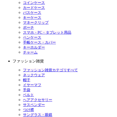
コインケース
カードケース
パスケース
キーケース
マネークリップ
ポーチ
スマホ・PC・タブレット用品
ペンケース
手帳ケース・カバー
キーホルダー
チャーム
ファッション雑貨
ファッション雑貨カテゴリすべて
ネックウェア
帽子
イヤーマフ
手袋
ベルト
ヘアアクセサリー
サスペンダー
つけ襟
サングラス・眼鏡