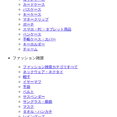
カードケース
パスケース
キーケース
マネークリップ
ポーチ
スマホ・PC・タブレット用品
ペンケース
手帳ケース・カバー
キーホルダー
チャーム
ファッション雑貨
ファッション雑貨カテゴリすべて
ネックウェア・ネクタイ
帽子
イヤーマフ
手袋
ベルト
サスペンダー
サングラス・眼鏡
マスク
タオル・ハンカチ
レイングッズ