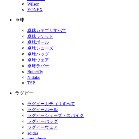
Wilson
YONEX
卓球
卓球カテゴリすべて
卓球ラケット
卓球ボール
卓球シューズ
卓球バッグ
卓球ウェア
卓球ラバー
Butterfly
Nittaku
TSP
ラグビー
ラグビーカテゴリすべて
ラグビーボール
ラグビーシューズ・スパイク
ラグビーバッグ
ラグビーウェア
adidas
canterbury