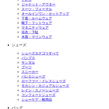
ジャケット・アウター
スーツ・フォーマル
オールインワン・セットアップ
下着・ルームウェア
靴下・フットウェア
マタニティウェア
浴衣・下駄
水着・マリンウェア
シューズ
シューズカテゴリすべて
パンプス
サンダル
ブーツ
スニーカー
バレエシューズ
ローファー・ドレスシューズ
モカシン・カジュアルシューズ
レイン・スノーシューズ
コンフォートシューズ
シューケア・靴用品
バッグ