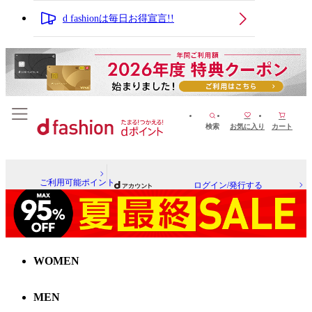
d fashionは毎日お得宣言!!
検索
お気に入り
カート
ご利用可能ポイント
ログイン/発行する
WOMEN
MEN