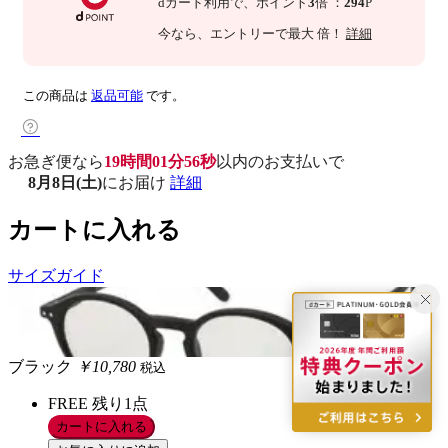
dカード利用で、
ポイント
3
倍
：
294
P
今なら
、エントリーで最大
倍！
詳細
この商品は
返品可能
です。
お急ぎ便なら
19時間01分55秒
以内
のお支払いで
8月8日(土)
にお届け
詳細
カートに入れる
サイズガイド
ブラック
￥10,780
税込
FREE
残り1点
カートに入れる