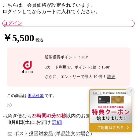
こちらは、会員価格が設定されています。
ログインしてからカートに入れてください。
ログイン
￥5,500
税込
通常獲得ポイント
：
50
P
dカード利用で、
ポイント
3
倍
：
150
P
さらに
、エントリーで最大
10
倍！
詳細
この商品は
返品可能
です。
お急ぎ便なら
23時間41分50秒
以内
のお支払いで
8月8日(土)
にお届け
詳細
ポスト投函対象品 (単品注文の場合)