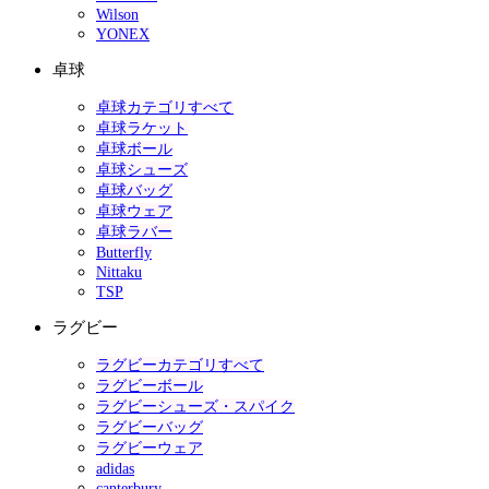
Wilson
YONEX
卓球
卓球カテゴリすべて
卓球ラケット
卓球ボール
卓球シューズ
卓球バッグ
卓球ウェア
卓球ラバー
Butterfly
Nittaku
TSP
ラグビー
ラグビーカテゴリすべて
ラグビーボール
ラグビーシューズ・スパイク
ラグビーバッグ
ラグビーウェア
adidas
canterbury