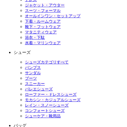
ジャケット・アウター
スーツ・フォーマル
オールインワン・セットアップ
下着・ルームウェア
靴下・フットウェア
マタニティウェア
浴衣・下駄
水着・マリンウェア
シューズ
シューズカテゴリすべて
パンプス
サンダル
ブーツ
スニーカー
バレエシューズ
ローファー・ドレスシューズ
モカシン・カジュアルシューズ
レイン・スノーシューズ
コンフォートシューズ
シューケア・靴用品
バッグ