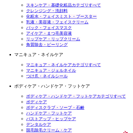
スキンケア・基礎化粧品カテゴリすべて
クレンジング・洗顔料
化粧水・フェイスミスト・ブースター
乳液・美容液・フェイスクリーム
パック・フェイスマスク
アイケア・まつ毛美容液
リップケア・リップクリーム
角質除去・ピーリング
マニキュア・ネイルケア
マニキュア・ネイルケアカテゴリすべて
マニキュア・ジェルネイル
つけ爪・ネイルシール
ボディケア・ハンドケア・フットケア
ボディケア・ハンドケア・フットケアカテゴリすべて
ボディケア
ボディスクラブ・ソープ・石鹸
ハンドケア・フットケア
バストアップ・ヒップケア
デンタルケア
脱毛除毛クリーム・ケア