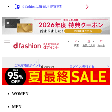
d fashionは毎日お得宣言!!
検索
お気に入り
カート
ご利用可能ポイント
ログイン/発行する
WOMEN
MEN