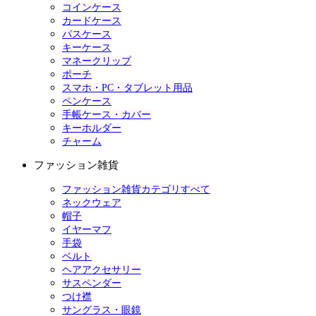
コインケース
カードケース
パスケース
キーケース
マネークリップ
ポーチ
スマホ・PC・タブレット用品
ペンケース
手帳ケース・カバー
キーホルダー
チャーム
ファッション雑貨
ファッション雑貨カテゴリすべて
ネックウェア
帽子
イヤーマフ
手袋
ベルト
ヘアアクセサリー
サスペンダー
つけ襟
サングラス・眼鏡