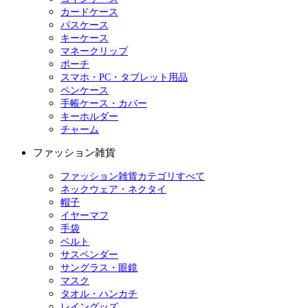
カードケース
パスケース
キーケース
マネークリップ
ポーチ
スマホ・PC・タブレット用品
ペンケース
手帳ケース・カバー
キーホルダー
チャーム
ファッション雑貨
ファッション雑貨カテゴリすべて
ネックウェア・ネクタイ
帽子
イヤーマフ
手袋
ベルト
サスペンダー
サングラス・眼鏡
マスク
タオル・ハンカチ
レイングッズ