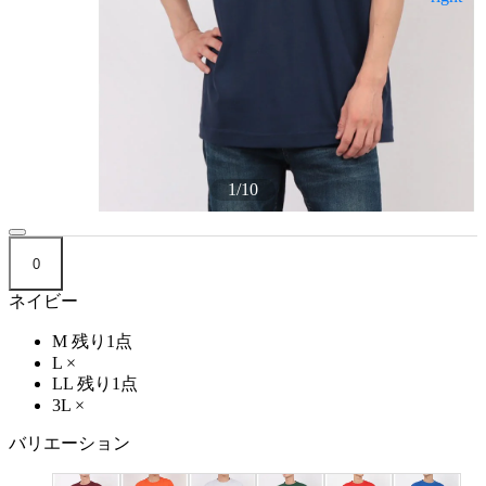
1
/
10
0
ネイビー
M
残り1点
L
×
LL
残り1点
3L
×
バリエーション