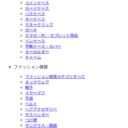
コインケース
カードケース
パスケース
キーケース
マネークリップ
ポーチ
スマホ・PC・タブレット用品
ペンケース
手帳ケース・カバー
キーホルダー
チャーム
ファッション雑貨
ファッション雑貨カテゴリすべて
ネックウェア
帽子
イヤーマフ
手袋
ベルト
ヘアアクセサリー
サスペンダー
つけ襟
サングラス・眼鏡