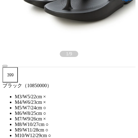
1
/
9
399
ブラック（10850000）
M3/W5/22cm
×
M4/W6/23cm
×
M5/W7/24cm
○
M6/W8/25cm
○
M7/W9/26cm
×
M8/W10/27cm
○
M9/W11/28cm
○
M10/W12/29cm
○