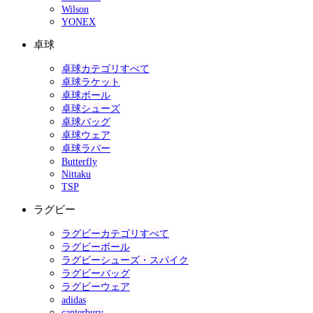
Wilson
YONEX
卓球
卓球カテゴリすべて
卓球ラケット
卓球ボール
卓球シューズ
卓球バッグ
卓球ウェア
卓球ラバー
Butterfly
Nittaku
TSP
ラグビー
ラグビーカテゴリすべて
ラグビーボール
ラグビーシューズ・スパイク
ラグビーバッグ
ラグビーウェア
adidas
canterbury