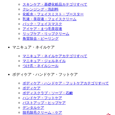
スキンケア・基礎化粧品カテゴリすべて
クレンジング・洗顔料
化粧水・フェイスミスト・ブースター
乳液・美容液・フェイスクリーム
パック・フェイスマスク
アイケア・まつ毛美容液
リップケア・リップクリーム
角質除去・ピーリング
マニキュア・ネイルケア
マニキュア・ネイルケアカテゴリすべて
マニキュア・ジェルネイル
つけ爪・ネイルシール
ボディケア・ハンドケア・フットケア
ボディケア・ハンドケア・フットケアカテゴリすべて
ボディケア
ボディスクラブ・ソープ・石鹸
ハンドケア・フットケア
バストアップ・ヒップケア
デンタルケア
脱毛除毛クリーム・ケア