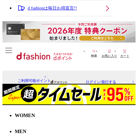
d fashionは毎日お得宣言!!
検索
お気に入り
カート
ご利用可能ポイント
ログイン/発行する
WOMEN
MEN