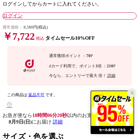
ログインしてからカートに入れてください。
ログイン
通常価格：
8,580円(税込)
￥7,722
タイムセール10%OFF
税込
通常獲得ポイント
：
70
P
dカード利用で、
ポイント
3
倍
：
210
P
今なら
、エントリーで最大
倍！
詳細
この商品は
返品不可
です。
お急ぎ便なら
18時間06分20秒
以内
のお支払いで
8月9日(日)
にお届け
詳細
サイズ・色を選ぶ