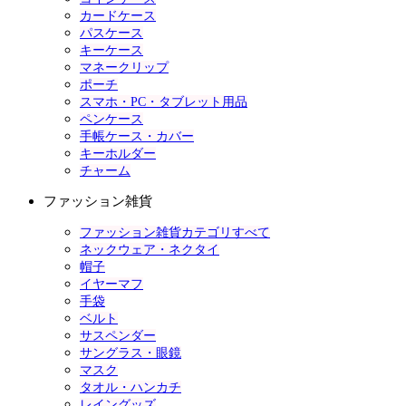
カードケース
パスケース
キーケース
マネークリップ
ポーチ
スマホ・PC・タブレット用品
ペンケース
手帳ケース・カバー
キーホルダー
チャーム
ファッション雑貨
ファッション雑貨カテゴリすべて
ネックウェア・ネクタイ
帽子
イヤーマフ
手袋
ベルト
サスペンダー
サングラス・眼鏡
マスク
タオル・ハンカチ
レイングッズ