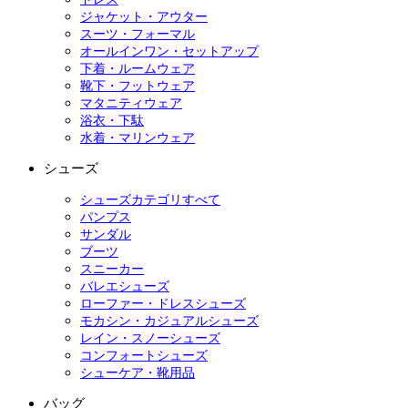
ジャケット・アウター
スーツ・フォーマル
オールインワン・セットアップ
下着・ルームウェア
靴下・フットウェア
マタニティウェア
浴衣・下駄
水着・マリンウェア
シューズ
シューズカテゴリすべて
パンプス
サンダル
ブーツ
スニーカー
バレエシューズ
ローファー・ドレスシューズ
モカシン・カジュアルシューズ
レイン・スノーシューズ
コンフォートシューズ
シューケア・靴用品
バッグ