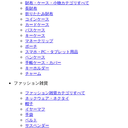
財布・ケース・小物カテゴリすべて
長財布
折りたたみ財布
コインケース
カードケース
パスケース
キーケース
マネークリップ
ポーチ
スマホ・PC・タブレット用品
ペンケース
手帳ケース・カバー
キーホルダー
チャーム
ファッション雑貨
ファッション雑貨カテゴリすべて
ネックウェア・ネクタイ
帽子
イヤーマフ
手袋
ベルト
サスペンダー