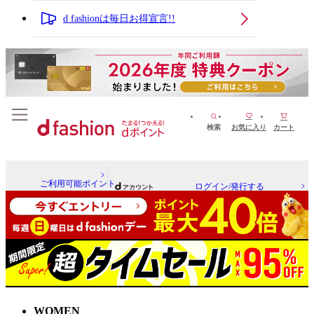
d fashionは毎日お得宣言!!
検索
お気に入り
カート
ご利用可能ポイント
ログイン/発行する
WOMEN