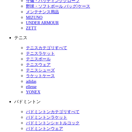
守備・バッティンググローブ
野球・ソフトボール バッグ/ケース
メンテナンス用品
MIZUNO
UNDER ARMOUR
ZETT
テニス
テニスカテゴリすべて
テニスラケット
テニスボール
テニスウェア
テニスシューズ
ラケットケース
adidas
ellesse
YONEX
バドミントン
バドミントンカテゴリすべて
バドミントンラケット
バドミントンシャトルコック
バドミントンウェア