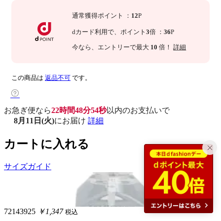
通常獲得ポイント
：
12
P
dカード利用で、
ポイント
3
倍
：
36
P
今なら
、エントリーで最大
10
倍！
詳細
この商品は
返品不可
です。
お急ぎ便なら
22時間48分53秒
以内
のお支払いで
8月11日(火)
にお届け
詳細
カートに入れる
サイズガイド
72143925
￥1,347
税込