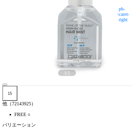
1
/
2
15
他（72143925）
FREE
○
バリエーション