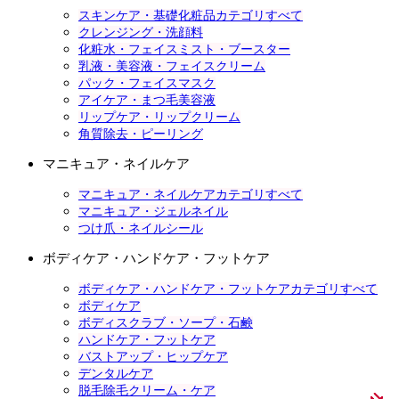
スキンケア・基礎化粧品カテゴリすべて
クレンジング・洗顔料
化粧水・フェイスミスト・ブースター
乳液・美容液・フェイスクリーム
パック・フェイスマスク
アイケア・まつ毛美容液
リップケア・リップクリーム
角質除去・ピーリング
マニキュア・ネイルケア
マニキュア・ネイルケアカテゴリすべて
マニキュア・ジェルネイル
つけ爪・ネイルシール
ボディケア・ハンドケア・フットケア
ボディケア・ハンドケア・フットケアカテゴリすべて
ボディケア
ボディスクラブ・ソープ・石鹸
ハンドケア・フットケア
バストアップ・ヒップケア
デンタルケア
脱毛除毛クリーム・ケア