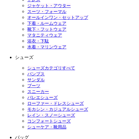
ジャケット・アウター
スーツ・フォーマル
オールインワン・セットアップ
下着・ルームウェア
靴下・フットウェア
マタニティウェア
浴衣・下駄
水着・マリンウェア
シューズ
シューズカテゴリすべて
パンプス
サンダル
ブーツ
スニーカー
バレエシューズ
ローファー・ドレスシューズ
モカシン・カジュアルシューズ
レイン・スノーシューズ
コンフォートシューズ
シューケア・靴用品
バッグ