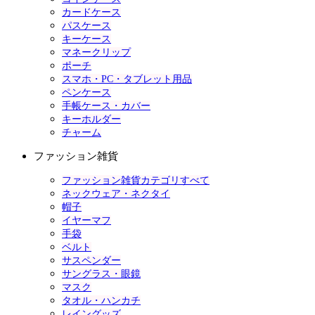
カードケース
パスケース
キーケース
マネークリップ
ポーチ
スマホ・PC・タブレット用品
ペンケース
手帳ケース・カバー
キーホルダー
チャーム
ファッション雑貨
ファッション雑貨カテゴリすべて
ネックウェア・ネクタイ
帽子
イヤーマフ
手袋
ベルト
サスペンダー
サングラス・眼鏡
マスク
タオル・ハンカチ
レイングッズ