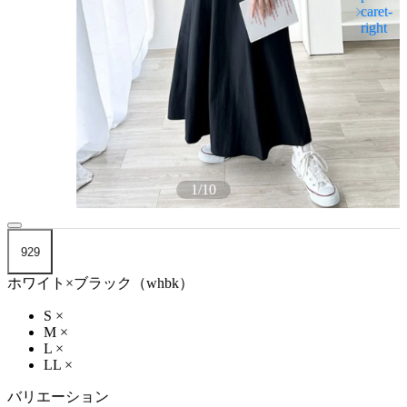
1
/
10
929
ホワイト×ブラック（whbk）
S
×
M
×
L
×
LL
×
バリエーション