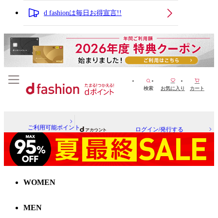
d fashionは毎日お得宣言!!
検索
お気に入り
カート
ご利用可能ポイント
ログイン/発行する
WOMEN
MEN