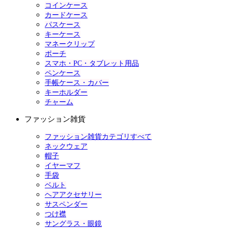
コインケース
カードケース
パスケース
キーケース
マネークリップ
ポーチ
スマホ・PC・タブレット用品
ペンケース
手帳ケース・カバー
キーホルダー
チャーム
ファッション雑貨
ファッション雑貨カテゴリすべて
ネックウェア
帽子
イヤーマフ
手袋
ベルト
ヘアアクセサリー
サスペンダー
つけ襟
サングラス・眼鏡