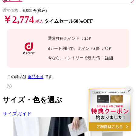
通常価格：
6,999円(税込)
￥2,774
タイムセール60%OFF
税込
通常獲得ポイント
：
25
P
dカード利用で、
ポイント
3
倍
：
75
P
今なら
、エントリーで最大
倍！
詳細
この商品は
返品不可
です。
サイズ・色を選ぶ
サイズガイド