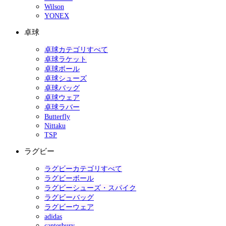
Wilson
YONEX
卓球
卓球カテゴリすべて
卓球ラケット
卓球ボール
卓球シューズ
卓球バッグ
卓球ウェア
卓球ラバー
Butterfly
Nittaku
TSP
ラグビー
ラグビーカテゴリすべて
ラグビーボール
ラグビーシューズ・スパイク
ラグビーバッグ
ラグビーウェア
adidas
canterbury