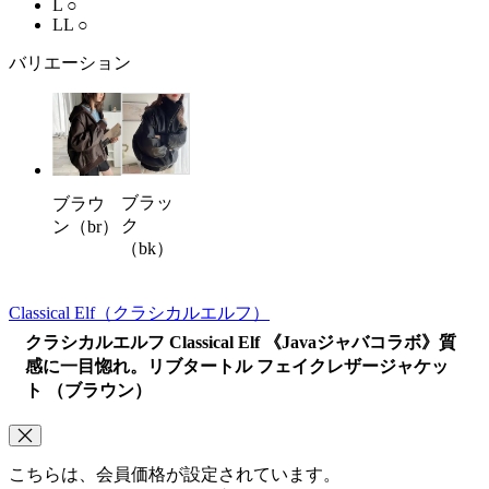
L
○
LL
○
バリエーション
ブラッ
ブラウ
ク
ン（br）
（bk）
Classical Elf
（クラシカルエルフ）
クラシカルエルフ Classical Elf 《Javaジャバコラボ》質
感に一目惚れ。リブタートル フェイクレザージャケッ
ト （ブラウン）
こちらは、会員価格が設定されています。