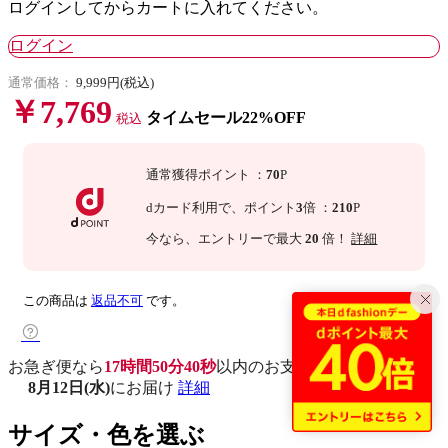
ログインしてからカートに入れてください。
ログイン
通常価格：
9,999円(税込)
￥7,769
タイムセール22%OFF
税込
通常獲得ポイント
：
70
P
dカード利用で、
ポイント
3
倍
：
210
P
今なら
、エントリーで最大
20
倍！
詳細
この商品は
返品不可
です。
お急ぎ便なら
17時間50分39秒
以内
のお支払いで
8月12日(水)
にお届け
詳細
サイズ・色を選ぶ