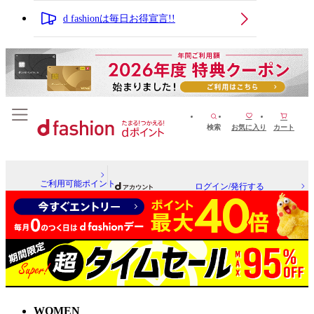
d fashionは毎日お得宣言!!
検索
お気に入り
カート
ご利用可能ポイント
ログイン/発行する
WOMEN