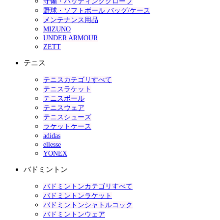
守備・バッティンググローブ
野球・ソフトボール バッグ/ケース
メンテナンス用品
MIZUNO
UNDER ARMOUR
ZETT
テニス
テニスカテゴリすべて
テニスラケット
テニスボール
テニスウェア
テニスシューズ
ラケットケース
adidas
ellesse
YONEX
バドミントン
バドミントンカテゴリすべて
バドミントンラケット
バドミントンシャトルコック
バドミントンウェア