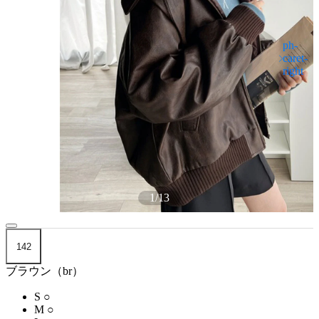
1
/
13
142
ブラウン（br）
S
○
M
○