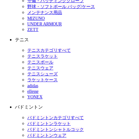
守備・バッティンググローブ
野球・ソフトボール バッグ/ケース
メンテナンス用品
MIZUNO
UNDER ARMOUR
ZETT
テニス
テニスカテゴリすべて
テニスラケット
テニスボール
テニスウェア
テニスシューズ
ラケットケース
adidas
ellesse
YONEX
バドミントン
バドミントンカテゴリすべて
バドミントンラケット
バドミントンシャトルコック
バドミントンウェア