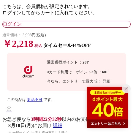
こちらは、会員価格が設定されています。
ログインしてからカートに入れてください。
ログイン
通常価格：
3,998円(税込)
￥2,218
タイムセール44%OFF
税込
通常獲得ポイント
：
20
P
dカード利用で、
ポイント
3
倍
：
60
P
今なら
、エントリーで最大
倍！
詳細
この商品は
返品不可
です。
お急ぎ便なら
3時間22分31秒
以内
のお支払いで
8月10日(月)
にお届け
詳細
※ 一部サイズ（お取り寄せ商品）を除く