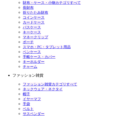
財布・ケース・小物カテゴリすべて
長財布
折りたたみ財布
コインケース
カードケース
パスケース
キーケース
マネークリップ
ポーチ
スマホ・PC・タブレット用品
ペンケース
手帳ケース・カバー
キーホルダー
チャーム
ファッション雑貨
ファッション雑貨カテゴリすべて
ネックウェア・ネクタイ
帽子
イヤーマフ
手袋
ベルト
サスペンダー