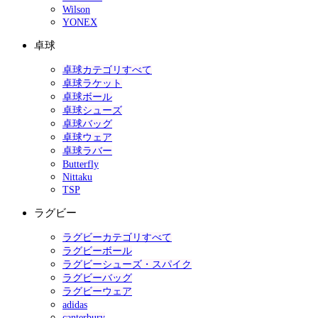
Wilson
YONEX
卓球
卓球カテゴリすべて
卓球ラケット
卓球ボール
卓球シューズ
卓球バッグ
卓球ウェア
卓球ラバー
Butterfly
Nittaku
TSP
ラグビー
ラグビーカテゴリすべて
ラグビーボール
ラグビーシューズ・スパイク
ラグビーバッグ
ラグビーウェア
adidas
canterbury