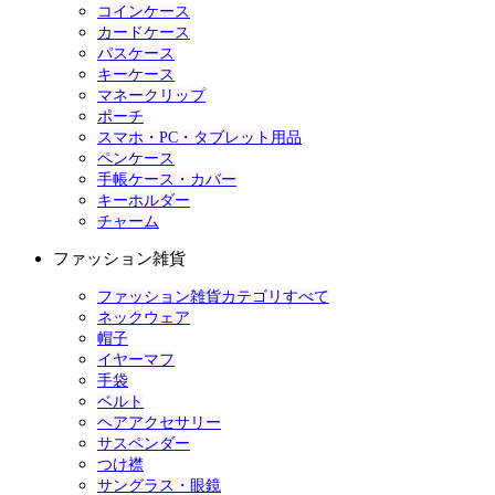
コインケース
カードケース
パスケース
キーケース
マネークリップ
ポーチ
スマホ・PC・タブレット用品
ペンケース
手帳ケース・カバー
キーホルダー
チャーム
ファッション雑貨
ファッション雑貨カテゴリすべて
ネックウェア
帽子
イヤーマフ
手袋
ベルト
ヘアアクセサリー
サスペンダー
つけ襟
サングラス・眼鏡