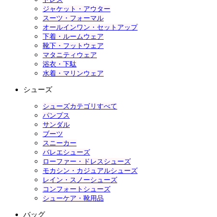
ジャケット・アウター
スーツ・フォーマル
オールインワン・セットアップ
下着・ルームウェア
靴下・フットウェア
マタニティウェア
浴衣・下駄
水着・マリンウェア
シューズ
シューズカテゴリすべて
パンプス
サンダル
ブーツ
スニーカー
バレエシューズ
ローファー・ドレスシューズ
モカシン・カジュアルシューズ
レイン・スノーシューズ
コンフォートシューズ
シューケア・靴用品
バッグ