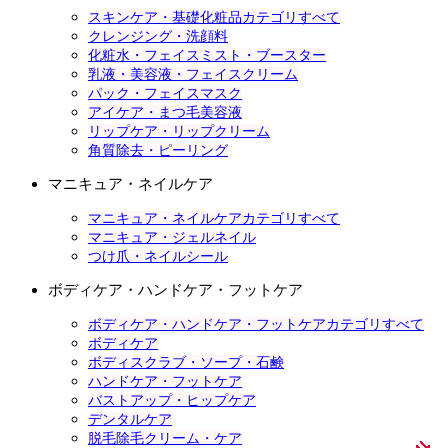
スキンケア・基礎化粧品カテゴリすべて
クレンジング・洗顔料
化粧水・フェイスミスト・ブースター
乳液・美容液・フェイスクリーム
パック・フェイスマスク
アイケア・まつ毛美容液
リップケア・リップクリーム
角質除去・ピーリング
マニキュア・ネイルケア
マニキュア・ネイルケアカテゴリすべて
マニキュア・ジェルネイル
つけ爪・ネイルシール
ボディケア・ハンドケア・フットケア
ボディケア・ハンドケア・フットケアカテゴリすべて
ボディケア
ボディスクラブ・ソープ・石鹸
ハンドケア・フットケア
バストアップ・ヒップケア
デンタルケア
脱毛除毛クリーム・ケア