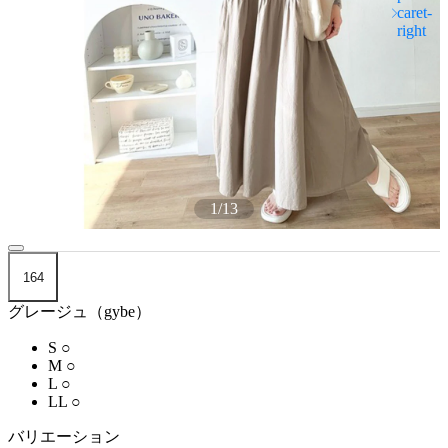
1
/
13
164
グレージュ（gybe）
S
○
M
○
L
○
LL
○
バリエーション