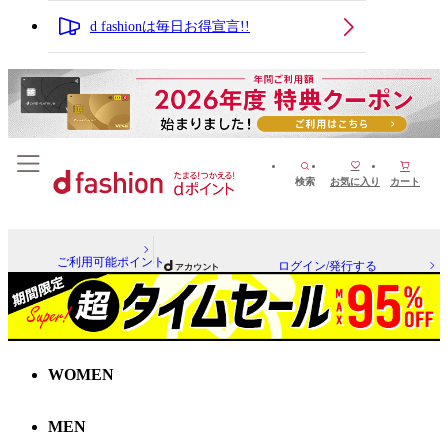
d fashionは毎日お得宣言!!
検索
お気に入り
カート
ご利用可能ポイント
ログイン/発行する
WOMEN
MEN