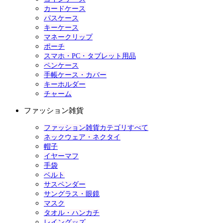
カードケース
パスケース
キーケース
マネークリップ
ポーチ
スマホ・PC・タブレット用品
ペンケース
手帳ケース・カバー
キーホルダー
チャーム
ファッション雑貨
ファッション雑貨カテゴリすべて
ネックウェア・ネクタイ
帽子
イヤーマフ
手袋
ベルト
サスペンダー
サングラス・眼鏡
マスク
タオル・ハンカチ
レイングッズ