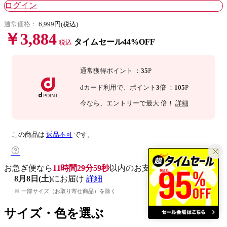
ログイン
通常価格：
6,999円(税込)
￥3,884
タイムセール44%OFF
税込
通常獲得ポイント
：
35
P
dカード利用で、
ポイント
3
倍
：
105
P
今なら
、エントリーで最大
倍！
詳細
この商品は
返品不可
です。
お急ぎ便なら
11時間29分58秒
以内
のお支払いで
8月8日(土)
にお届け
詳細
※ 一部サイズ（お取り寄せ商品）を除く
サイズ・色を選ぶ