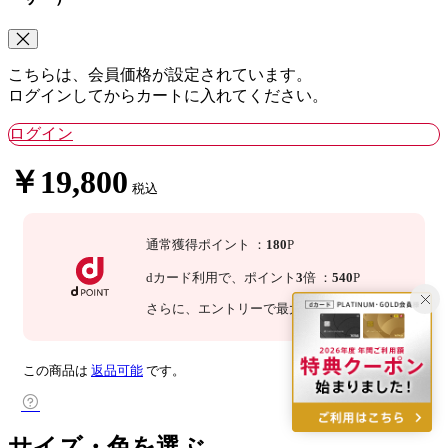
こちらは、会員価格が設定されています。
ログインしてからカートに入れてください。
ログイン
￥19,800
税込
通常獲得ポイント
：
180
P
dカード利用で、
ポイント
3
倍
：
540
P
さらに
、エントリーで最大
10
倍！
詳細
この商品は
返品可能
です。
サイズ・色を選ぶ