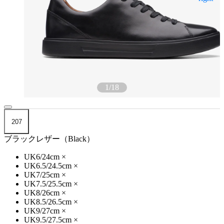
1
/
18
207
ブラックレザー（Black）
UK6/24cm
×
UK6.5/24.5cm
×
UK7/25cm
×
UK7.5/25.5cm
×
UK8/26cm
×
UK8.5/26.5cm
×
UK9/27cm
×
UK9.5/27.5cm
×