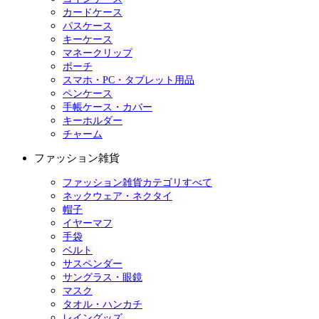
カードケース
パスケース
キーケース
マネークリップ
ポーチ
スマホ・PC・タブレット用品
ペンケース
手帳ケース・カバー
キーホルダー
チャーム
ファッション雑貨
ファッション雑貨カテゴリすべて
ネックウェア・ネクタイ
帽子
イヤーマフ
手袋
ベルト
サスペンダー
サングラス・眼鏡
マスク
タオル・ハンカチ
レイングッズ