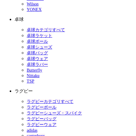
Wilson
YONEX
卓球
卓球カテゴリすべて
卓球ラケット
卓球ボール
卓球シューズ
卓球バッグ
卓球ウェア
卓球ラバー
Butterfly
Nittaku
TSP
ラグビー
ラグビーカテゴリすべて
ラグビーボール
ラグビーシューズ・スパイク
ラグビーバッグ
ラグビーウェア
adidas
canterbury