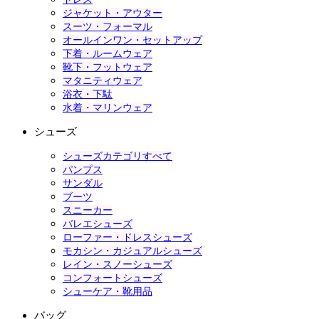
ジャケット・アウター
スーツ・フォーマル
オールインワン・セットアップ
下着・ルームウェア
靴下・フットウェア
マタニティウェア
浴衣・下駄
水着・マリンウェア
シューズ
シューズカテゴリすべて
パンプス
サンダル
ブーツ
スニーカー
バレエシューズ
ローファー・ドレスシューズ
モカシン・カジュアルシューズ
レイン・スノーシューズ
コンフォートシューズ
シューケア・靴用品
バッグ