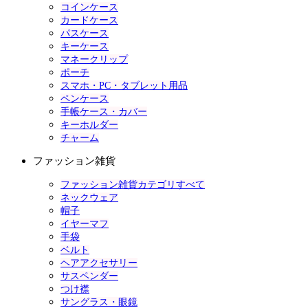
コインケース
カードケース
パスケース
キーケース
マネークリップ
ポーチ
スマホ・PC・タブレット用品
ペンケース
手帳ケース・カバー
キーホルダー
チャーム
ファッション雑貨
ファッション雑貨カテゴリすべて
ネックウェア
帽子
イヤーマフ
手袋
ベルト
ヘアアクセサリー
サスペンダー
つけ襟
サングラス・眼鏡