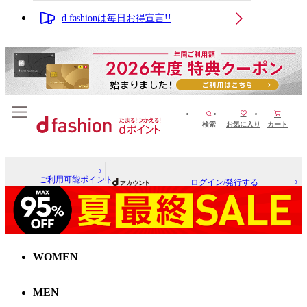
d fashionは毎日お得宣言!!
検索
お気に入り
カート
ご利用可能ポイント
ログイン/発行する
WOMEN
MEN