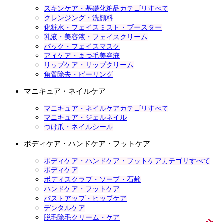
スキンケア・基礎化粧品カテゴリすべて
クレンジング・洗顔料
化粧水・フェイスミスト・ブースター
乳液・美容液・フェイスクリーム
パック・フェイスマスク
アイケア・まつ毛美容液
リップケア・リップクリーム
角質除去・ピーリング
マニキュア・ネイルケア
マニキュア・ネイルケアカテゴリすべて
マニキュア・ジェルネイル
つけ爪・ネイルシール
ボディケア・ハンドケア・フットケア
ボディケア・ハンドケア・フットケアカテゴリすべて
ボディケア
ボディスクラブ・ソープ・石鹸
ハンドケア・フットケア
バストアップ・ヒップケア
デンタルケア
脱毛除毛クリーム・ケア