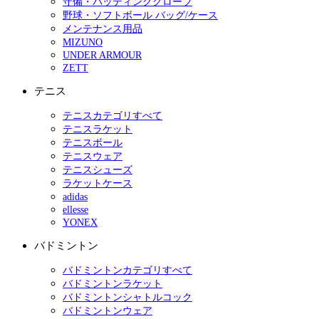
守備・バッティンググローブ
野球・ソフトボール バッグ/ケース
メンテナンス用品
MIZUNO
UNDER ARMOUR
ZETT
テニス
テニスカテゴリすべて
テニスラケット
テニスボール
テニスウェア
テニスシューズ
ラケットケース
adidas
ellesse
YONEX
バドミントン
バドミントンカテゴリすべて
バドミントンラケット
バドミントンシャトルコック
バドミントンウェア