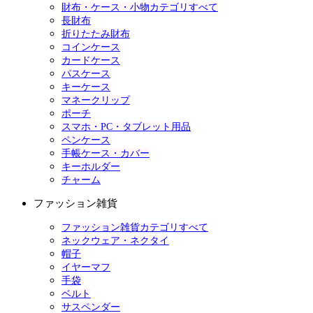
財布・ケース・小物カテゴリすべて
長財布
折りたたみ財布
コインケース
カードケース
パスケース
キーケース
マネークリップ
ポーチ
スマホ・PC・タブレット用品
ペンケース
手帳ケース・カバー
キーホルダー
チャーム
ファッション雑貨
ファッション雑貨カテゴリすべて
ネックウェア・ネクタイ
帽子
イヤーマフ
手袋
ベルト
サスペンダー