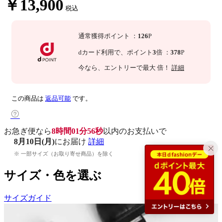
￥13,900
税込
通常獲得ポイント
：
126
P
dカード利用で、
ポイント
3
倍
：
378
P
今なら
、エントリーで最大
倍！
詳細
この商品は
返品可能
です。
お急ぎ便なら
8時間01分55秒
以内
のお支払いで
8月10日(月)
にお届け
詳細
※ 一部サイズ（お取り寄せ商品）を除く
サイズ・色を選ぶ
サイズガイド