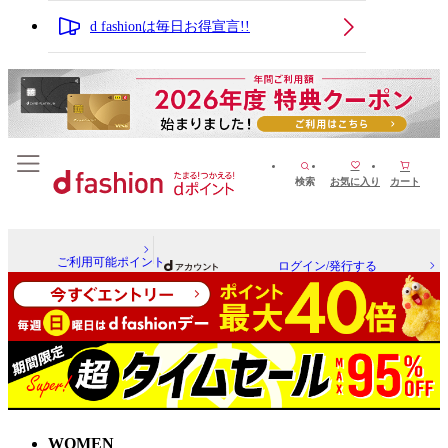
d fashionは毎日お得宣言!!
検索
お気に入り
カート
ご利用可能ポイント
ログイン/発行する
WOMEN