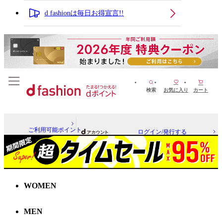
d fashionは毎日お得宣言!!
検索
お気に入り
カート
ご利用可能ポイント
ログイン/発行する
WOMEN
MEN