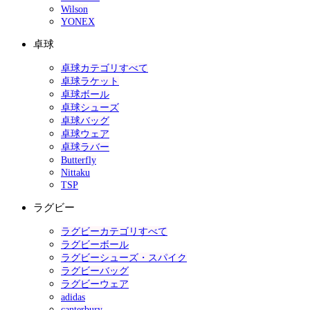
Wilson
YONEX
卓球
卓球カテゴリすべて
卓球ラケット
卓球ボール
卓球シューズ
卓球バッグ
卓球ウェア
卓球ラバー
Butterfly
Nittaku
TSP
ラグビー
ラグビーカテゴリすべて
ラグビーボール
ラグビーシューズ・スパイク
ラグビーバッグ
ラグビーウェア
adidas
canterbury