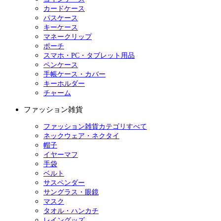
カードケース
パスケース
キーケース
マネークリップ
ポーチ
スマホ・PC・タブレット用品
ペンケース
手帳ケース・カバー
キーホルダー
チャーム
ファッション雑貨
ファッション雑貨カテゴリすべて
ネックウェア・ネクタイ
帽子
イヤーマフ
手袋
ベルト
サスペンダー
サングラス・眼鏡
マスク
タオル・ハンカチ
レイングッズ