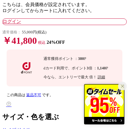
こちらは、会員価格が設定されています。
ログインしてからカートに入れてください。
ログイン
通常価格：
55,000円(税込)
￥41,800
24%OFF
税込
通常獲得ポイント
：
380
P
dカード利用で、
ポイント
3
倍
：
1,140
P
今なら
、エントリーで最大
倍！
詳細
この商品は
返品不可
です。
サイズ・色を選ぶ