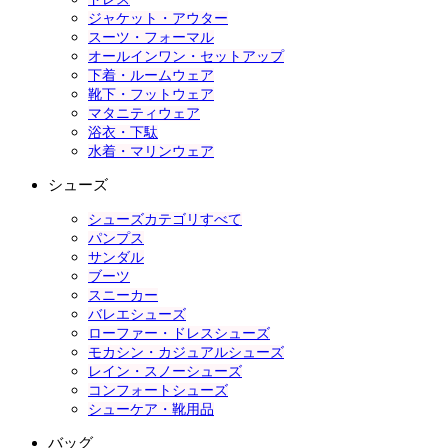
ジャケット・アウター
スーツ・フォーマル
オールインワン・セットアップ
下着・ルームウェア
靴下・フットウェア
マタニティウェア
浴衣・下駄
水着・マリンウェア
シューズ
シューズカテゴリすべて
パンプス
サンダル
ブーツ
スニーカー
バレエシューズ
ローファー・ドレスシューズ
モカシン・カジュアルシューズ
レイン・スノーシューズ
コンフォートシューズ
シューケア・靴用品
バッグ