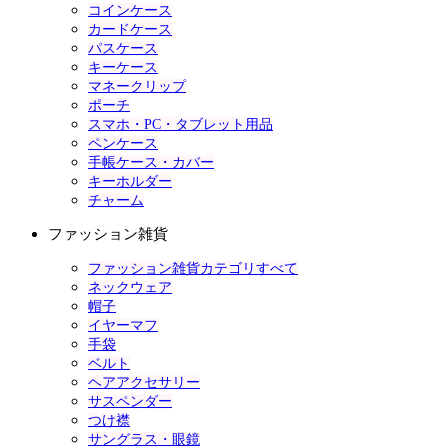
コインケース
カードケース
パスケース
キーケース
マネークリップ
ポーチ
スマホ・PC・タブレット用品
ペンケース
手帳ケース・カバー
キーホルダー
チャーム
ファッション雑貨
ファッション雑貨カテゴリすべて
ネックウェア
帽子
イヤーマフ
手袋
ベルト
ヘアアクセサリー
サスペンダー
つけ襟
サングラス・眼鏡