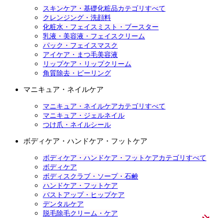
スキンケア・基礎化粧品カテゴリすべて
クレンジング・洗顔料
化粧水・フェイスミスト・ブースター
乳液・美容液・フェイスクリーム
パック・フェイスマスク
アイケア・まつ毛美容液
リップケア・リップクリーム
角質除去・ピーリング
マニキュア・ネイルケア
マニキュア・ネイルケアカテゴリすべて
マニキュア・ジェルネイル
つけ爪・ネイルシール
ボディケア・ハンドケア・フットケア
ボディケア・ハンドケア・フットケアカテゴリすべて
ボディケア
ボディスクラブ・ソープ・石鹸
ハンドケア・フットケア
バストアップ・ヒップケア
デンタルケア
脱毛除毛クリーム・ケア