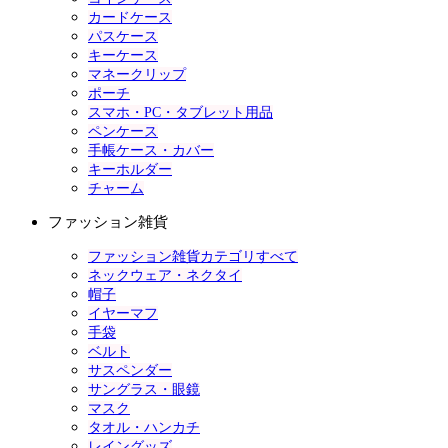
カードケース
パスケース
キーケース
マネークリップ
ポーチ
スマホ・PC・タブレット用品
ペンケース
手帳ケース・カバー
キーホルダー
チャーム
ファッション雑貨
ファッション雑貨カテゴリすべて
ネックウェア・ネクタイ
帽子
イヤーマフ
手袋
ベルト
サスペンダー
サングラス・眼鏡
マスク
タオル・ハンカチ
レイングッズ