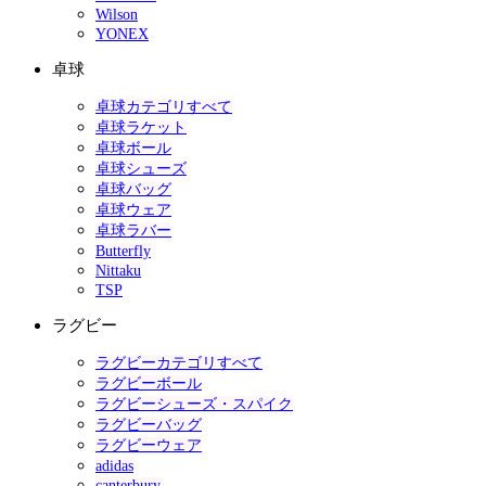
Wilson
YONEX
卓球
卓球カテゴリすべて
卓球ラケット
卓球ボール
卓球シューズ
卓球バッグ
卓球ウェア
卓球ラバー
Butterfly
Nittaku
TSP
ラグビー
ラグビーカテゴリすべて
ラグビーボール
ラグビーシューズ・スパイク
ラグビーバッグ
ラグビーウェア
adidas
canterbury