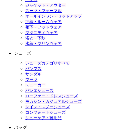
ジャケット・アウター
スーツ・フォーマル
オールインワン・セットアップ
下着・ルームウェア
靴下・フットウェア
マタニティウェア
浴衣・下駄
水着・マリンウェア
シューズ
シューズカテゴリすべて
パンプス
サンダル
ブーツ
スニーカー
バレエシューズ
ローファー・ドレスシューズ
モカシン・カジュアルシューズ
レイン・スノーシューズ
コンフォートシューズ
シューケア・靴用品
バッグ