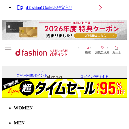
d fashionは毎日お得宣言!!
検索
お気に入り
カート
ご利用可能ポイント
ログイン/発行する
WOMEN
MEN