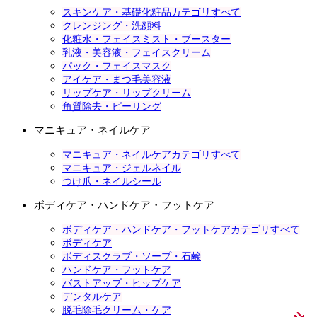
スキンケア・基礎化粧品カテゴリすべて
クレンジング・洗顔料
化粧水・フェイスミスト・ブースター
乳液・美容液・フェイスクリーム
パック・フェイスマスク
アイケア・まつ毛美容液
リップケア・リップクリーム
角質除去・ピーリング
マニキュア・ネイルケア
マニキュア・ネイルケアカテゴリすべて
マニキュア・ジェルネイル
つけ爪・ネイルシール
ボディケア・ハンドケア・フットケア
ボディケア・ハンドケア・フットケアカテゴリすべて
ボディケア
ボディスクラブ・ソープ・石鹸
ハンドケア・フットケア
バストアップ・ヒップケア
デンタルケア
脱毛除毛クリーム・ケア