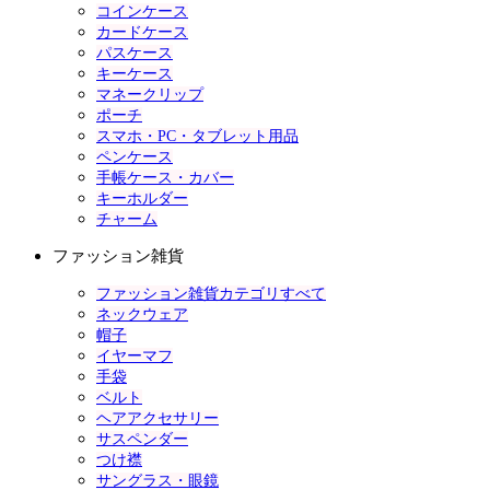
コインケース
カードケース
パスケース
キーケース
マネークリップ
ポーチ
スマホ・PC・タブレット用品
ペンケース
手帳ケース・カバー
キーホルダー
チャーム
ファッション雑貨
ファッション雑貨カテゴリすべて
ネックウェア
帽子
イヤーマフ
手袋
ベルト
ヘアアクセサリー
サスペンダー
つけ襟
サングラス・眼鏡