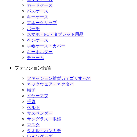
カードケース
パスケース
キーケース
マネークリップ
ポーチ
スマホ・PC・タブレット用品
ペンケース
手帳ケース・カバー
キーホルダー
チャーム
ファッション雑貨
ファッション雑貨カテゴリすべて
ネックウェア・ネクタイ
帽子
イヤーマフ
手袋
ベルト
サスペンダー
サングラス・眼鏡
マスク
タオル・ハンカチ
レイングッズ