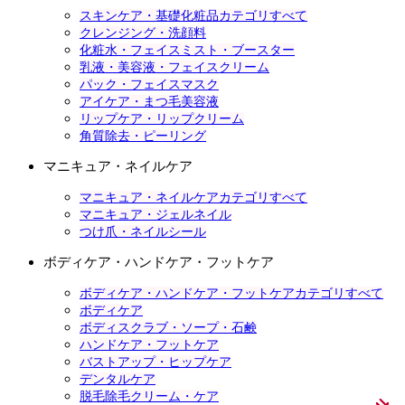
スキンケア・基礎化粧品カテゴリすべて
クレンジング・洗顔料
化粧水・フェイスミスト・ブースター
乳液・美容液・フェイスクリーム
パック・フェイスマスク
アイケア・まつ毛美容液
リップケア・リップクリーム
角質除去・ピーリング
マニキュア・ネイルケア
マニキュア・ネイルケアカテゴリすべて
マニキュア・ジェルネイル
つけ爪・ネイルシール
ボディケア・ハンドケア・フットケア
ボディケア・ハンドケア・フットケアカテゴリすべて
ボディケア
ボディスクラブ・ソープ・石鹸
ハンドケア・フットケア
バストアップ・ヒップケア
デンタルケア
脱毛除毛クリーム・ケア