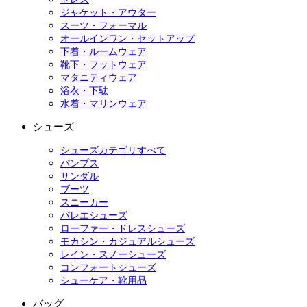
ジャケット・アウター
スーツ・フォーマル
オールインワン・セットアップ
下着・ルームウェア
靴下・フットウェア
マタニティウェア
浴衣・下駄
水着・マリンウェア
シューズ
シューズカテゴリすべて
パンプス
サンダル
ブーツ
スニーカー
バレエシューズ
ローファー・ドレスシューズ
モカシン・カジュアルシューズ
レイン・スノーシューズ
コンフォートシューズ
シューケア・靴用品
バッグ