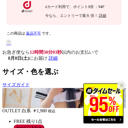
dカード利用で、
ポイント
3
倍
：
54
P
今なら
、エントリーで最大
倍！
詳細
この商品は
返品不可
です。
お急ぎ便なら
12時間30分02秒
以内
のお支払いで
8月8日(土)
にお届け
詳細
サイズ・色を選ぶ
サイズガイド
OUTLET
白系
￥1,980
税込
FREE
残り1点
カートに入れる