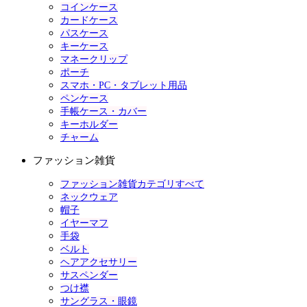
コインケース
カードケース
パスケース
キーケース
マネークリップ
ポーチ
スマホ・PC・タブレット用品
ペンケース
手帳ケース・カバー
キーホルダー
チャーム
ファッション雑貨
ファッション雑貨カテゴリすべて
ネックウェア
帽子
イヤーマフ
手袋
ベルト
ヘアアクセサリー
サスペンダー
つけ襟
サングラス・眼鏡