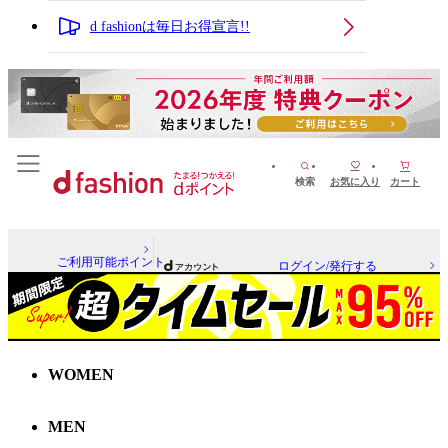
d fashionは毎日お得宣言!!
検索
お気に入り
カート
ご利用可能ポイント
ログイン/発行する
WOMEN
MEN