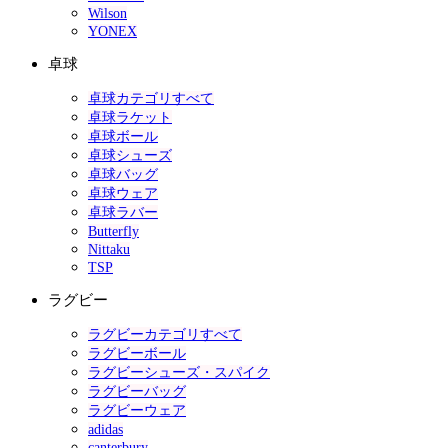
Wilson
YONEX
卓球
卓球カテゴリすべて
卓球ラケット
卓球ボール
卓球シューズ
卓球バッグ
卓球ウェア
卓球ラバー
Butterfly
Nittaku
TSP
ラグビー
ラグビーカテゴリすべて
ラグビーボール
ラグビーシューズ・スパイク
ラグビーバッグ
ラグビーウェア
adidas
canterbury