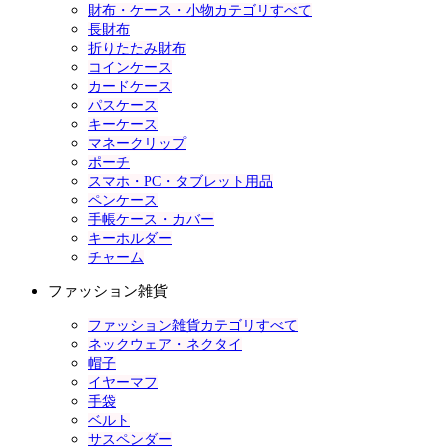
財布・ケース・小物カテゴリすべて
長財布
折りたたみ財布
コインケース
カードケース
パスケース
キーケース
マネークリップ
ポーチ
スマホ・PC・タブレット用品
ペンケース
手帳ケース・カバー
キーホルダー
チャーム
ファッション雑貨
ファッション雑貨カテゴリすべて
ネックウェア・ネクタイ
帽子
イヤーマフ
手袋
ベルト
サスペンダー