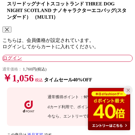
スリードッグナイトスコットランド THREE DOG
NIGHT SCOTLAND ナノキャラクターエコバッグ(スタ
ンダード） （MULTI）
こちらは、会員価格が設定されています。
ログインしてからカートに入れてください。
ログイン
通常価格：
1,760円(税込)
￥1,056
タイムセール40%OFF
税込
通常獲得ポイント
：
9
P
dカード利用で、
ポイント
3
倍
：
27
P
今なら
、エントリーで最大
倍！
詳細
この商品は
返品不可
です。