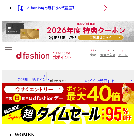
d fashionは毎日お得宣言!!
検索
お気に入り
カート
ご利用可能ポイント
ログイン/発行する
WOMEN