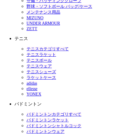
守備・バッティンググローブ
野球・ソフトボール バッグ/ケース
メンテナンス用品
MIZUNO
UNDER ARMOUR
ZETT
テニス
テニスカテゴリすべて
テニスラケット
テニスボール
テニスウェア
テニスシューズ
ラケットケース
adidas
ellesse
YONEX
バドミントン
バドミントンカテゴリすべて
バドミントンラケット
バドミントンシャトルコック
バドミントンウェア