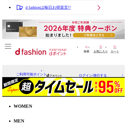
d fashionは毎日お得宣言!!
検索
お気に入り
カート
ご利用可能ポイント
ログイン/発行する
WOMEN
MEN