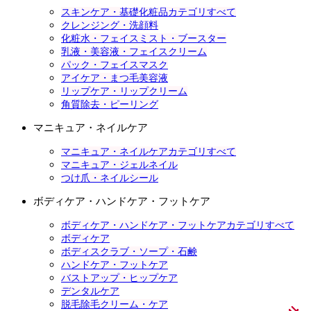
スキンケア・基礎化粧品カテゴリすべて
クレンジング・洗顔料
化粧水・フェイスミスト・ブースター
乳液・美容液・フェイスクリーム
パック・フェイスマスク
アイケア・まつ毛美容液
リップケア・リップクリーム
角質除去・ピーリング
マニキュア・ネイルケア
マニキュア・ネイルケアカテゴリすべて
マニキュア・ジェルネイル
つけ爪・ネイルシール
ボディケア・ハンドケア・フットケア
ボディケア・ハンドケア・フットケアカテゴリすべて
ボディケア
ボディスクラブ・ソープ・石鹸
ハンドケア・フットケア
バストアップ・ヒップケア
デンタルケア
脱毛除毛クリーム・ケア