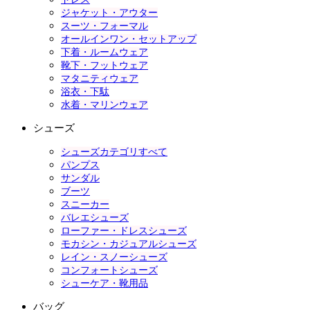
ジャケット・アウター
スーツ・フォーマル
オールインワン・セットアップ
下着・ルームウェア
靴下・フットウェア
マタニティウェア
浴衣・下駄
水着・マリンウェア
シューズ
シューズカテゴリすべて
パンプス
サンダル
ブーツ
スニーカー
バレエシューズ
ローファー・ドレスシューズ
モカシン・カジュアルシューズ
レイン・スノーシューズ
コンフォートシューズ
シューケア・靴用品
バッグ