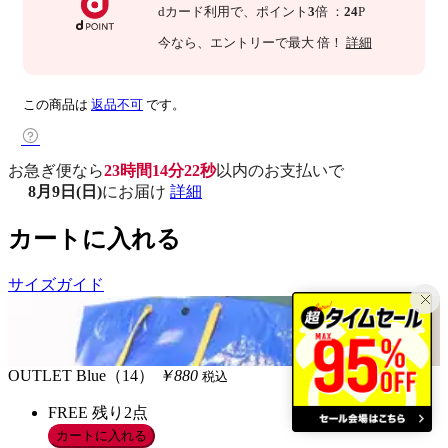
dカード利用で、
ポイント
3
倍
：
24
P
今なら
、エントリーで最大
倍！
詳細
この商品は
返品不可
です。
お急ぎ便なら
23時間14分21秒
以内
のお支払いで
8月9日(日)
にお届け
詳細
カートに入れる
サイズガイド
OUTLET
Blue（14）
￥880
税込
FREE
残り2点
カートに入れる