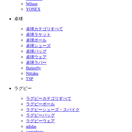
Wilson
YONEX
卓球
卓球カテゴリすべて
卓球ラケット
卓球ボール
卓球シューズ
卓球バッグ
卓球ウェア
卓球ラバー
Butterfly
Nittaku
TSP
ラグビー
ラグビーカテゴリすべて
ラグビーボール
ラグビーシューズ・スパイク
ラグビーバッグ
ラグビーウェア
adidas
canterbury