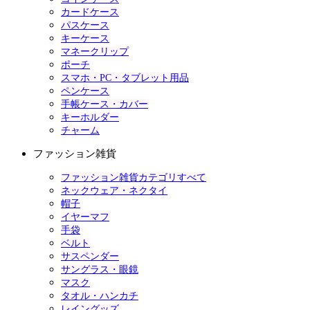
カードケース
パスケース
キーケース
マネークリップ
ポーチ
スマホ・PC・タブレット用品
ペンケース
手帳ケース・カバー
キーホルダー
チャーム
ファッション雑貨
ファッション雑貨カテゴリすべて
ネックウェア・ネクタイ
帽子
イヤーマフ
手袋
ベルト
サスペンダー
サングラス・眼鏡
マスク
タオル・ハンカチ
レイングッズ