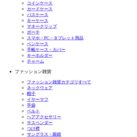
コインケース
カードケース
パスケース
キーケース
マネークリップ
ポーチ
スマホ・PC・タブレット用品
ペンケース
手帳ケース・カバー
キーホルダー
チャーム
ファッション雑貨
ファッション雑貨カテゴリすべて
ネックウェア
帽子
イヤーマフ
手袋
ベルト
ヘアアクセサリー
サスペンダー
つけ襟
サングラス・眼鏡