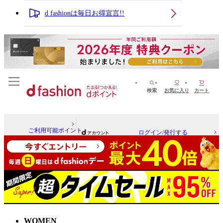
d fashionは毎日お得宣言!!
検索
お気に入り
カート
ご利用可能ポイント
ログイン/発行する
WOMEN