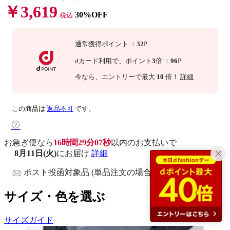
￥3,619
30%OFF
税込
通常獲得ポイント
：
32
P
dカード利用で、
ポイント
3
倍
：
96
P
今なら
、エントリーで最大
10
倍！
詳細
この商品は
返品不可
です。
お急ぎ便なら
16時間29分05秒
以内
のお支払いで
8月11日(火)
にお届け
詳細
ポスト投函対象品 (単品注文の場合)
サイズ・色を選ぶ
サイズガイド