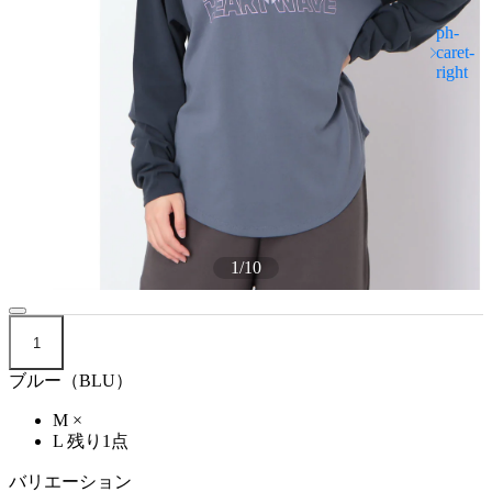
1
/
10
1
ブルー（BLU）
M
×
L
残り1点
バリエーション