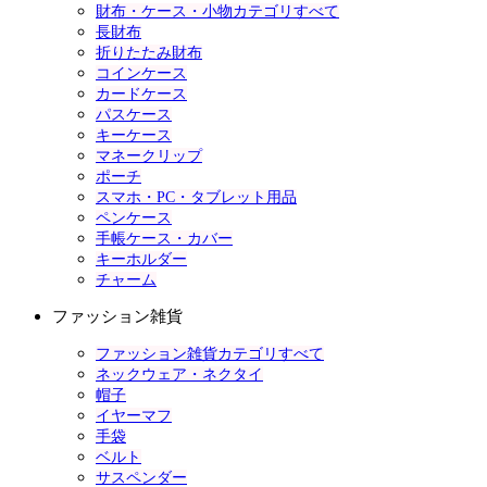
財布・ケース・小物カテゴリすべて
長財布
折りたたみ財布
コインケース
カードケース
パスケース
キーケース
マネークリップ
ポーチ
スマホ・PC・タブレット用品
ペンケース
手帳ケース・カバー
キーホルダー
チャーム
ファッション雑貨
ファッション雑貨カテゴリすべて
ネックウェア・ネクタイ
帽子
イヤーマフ
手袋
ベルト
サスペンダー