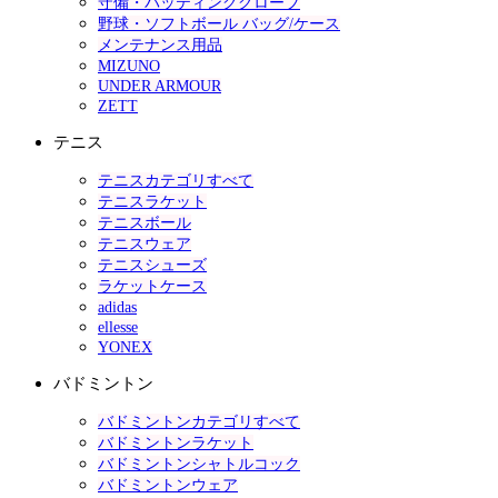
守備・バッティンググローブ
野球・ソフトボール バッグ/ケース
メンテナンス用品
MIZUNO
UNDER ARMOUR
ZETT
テニス
テニスカテゴリすべて
テニスラケット
テニスボール
テニスウェア
テニスシューズ
ラケットケース
adidas
ellesse
YONEX
バドミントン
バドミントンカテゴリすべて
バドミントンラケット
バドミントンシャトルコック
バドミントンウェア