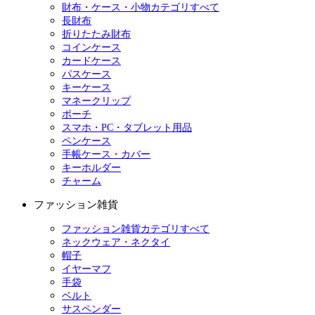
財布・ケース・小物カテゴリすべて
長財布
折りたたみ財布
コインケース
カードケース
パスケース
キーケース
マネークリップ
ポーチ
スマホ・PC・タブレット用品
ペンケース
手帳ケース・カバー
キーホルダー
チャーム
ファッション雑貨
ファッション雑貨カテゴリすべて
ネックウェア・ネクタイ
帽子
イヤーマフ
手袋
ベルト
サスペンダー