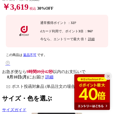
￥3,619
30%OFF
税込
通常獲得ポイント
：
32
P
dカード利用で、
ポイント
3
倍
：
96
P
今なら
、エントリーで最大
倍！
詳細
この商品は
返品不可
です。
お急ぎ便なら
9時間09分41秒
以内
のお支払いで
8月10日(月)
にお届け
詳細
ポスト投函対象品 (単品注文の場合)
サイズ・色を選ぶ
サイズガイド