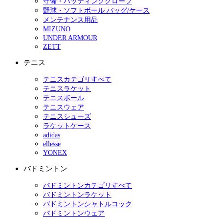
守備・バッティンググローブ
野球・ソフトボール バッグ/ケース
メンテナンス用品
MIZUNO
UNDER ARMOUR
ZETT
テニス
テニスカテゴリすべて
テニスラケット
テニスボール
テニスウェア
テニスシューズ
ラケットケース
adidas
ellesse
YONEX
バドミントン
バドミントンカテゴリすべて
バドミントンラケット
バドミントンシャトルコック
バドミントンウェア