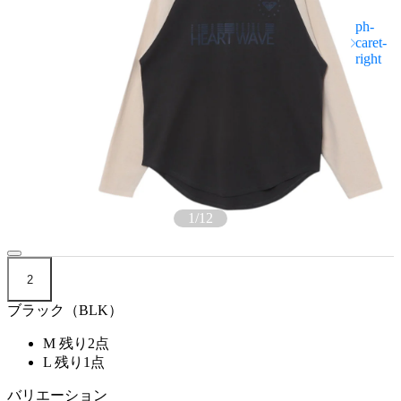
1
/
12
2
ブラック（BLK）
M
残り2点
L
残り1点
バリエーション