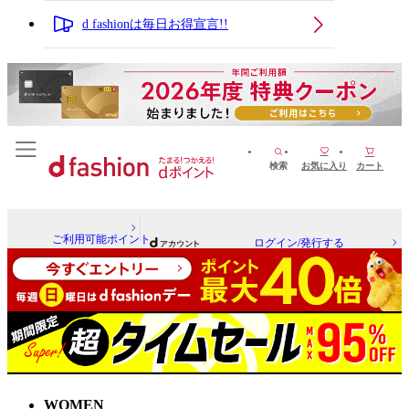
d fashionは毎日お得宣言!!
検索
お気に入り
カート
ご利用可能ポイント
ログイン/発行する
WOMEN