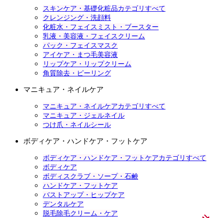
スキンケア・基礎化粧品カテゴリすべて
クレンジング・洗顔料
化粧水・フェイスミスト・ブースター
乳液・美容液・フェイスクリーム
パック・フェイスマスク
アイケア・まつ毛美容液
リップケア・リップクリーム
角質除去・ピーリング
マニキュア・ネイルケア
マニキュア・ネイルケアカテゴリすべて
マニキュア・ジェルネイル
つけ爪・ネイルシール
ボディケア・ハンドケア・フットケア
ボディケア・ハンドケア・フットケアカテゴリすべて
ボディケア
ボディスクラブ・ソープ・石鹸
ハンドケア・フットケア
バストアップ・ヒップケア
デンタルケア
脱毛除毛クリーム・ケア