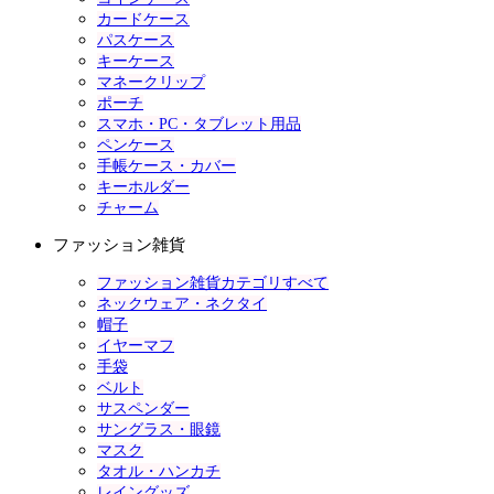
カードケース
パスケース
キーケース
マネークリップ
ポーチ
スマホ・PC・タブレット用品
ペンケース
手帳ケース・カバー
キーホルダー
チャーム
ファッション雑貨
ファッション雑貨カテゴリすべて
ネックウェア・ネクタイ
帽子
イヤーマフ
手袋
ベルト
サスペンダー
サングラス・眼鏡
マスク
タオル・ハンカチ
レイングッズ