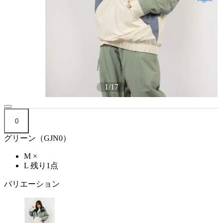
1
/
17
0
グリーン（GJN0）
M
×
L
残り1点
バリエーション