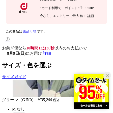
dカード利用で、
ポイント
3
倍
：
960
P
今なら
、エントリーで最大
倍！
詳細
この商品は
返品可能
です。
お急ぎ便なら
10時間13分29秒
以内
のお支払いで
8月9日(日)
にお届け
詳細
サイズ・色を選ぶ
サイズガイド
グリーン（GJN0）
￥35,200
税込
M
なし