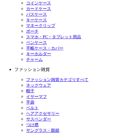
コインケース
カードケース
パスケース
キーケース
マネークリップ
ポーチ
スマホ・PC・タブレット用品
ペンケース
手帳ケース・カバー
キーホルダー
チャーム
ファッション雑貨
ファッション雑貨カテゴリすべて
ネックウェア
帽子
イヤーマフ
手袋
ベルト
ヘアアクセサリー
サスペンダー
つけ襟
サングラス・眼鏡