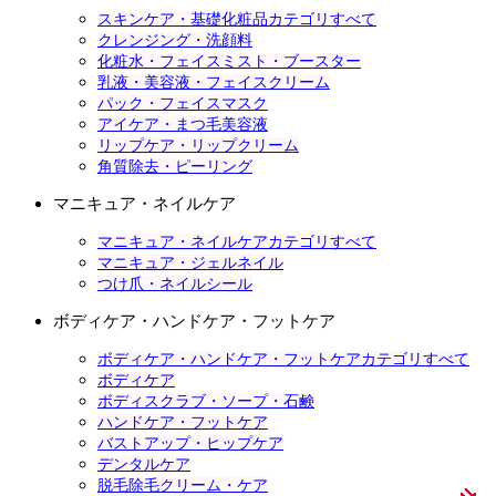
スキンケア・基礎化粧品カテゴリすべて
クレンジング・洗顔料
化粧水・フェイスミスト・ブースター
乳液・美容液・フェイスクリーム
パック・フェイスマスク
アイケア・まつ毛美容液
リップケア・リップクリーム
角質除去・ピーリング
マニキュア・ネイルケア
マニキュア・ネイルケアカテゴリすべて
マニキュア・ジェルネイル
つけ爪・ネイルシール
ボディケア・ハンドケア・フットケア
ボディケア・ハンドケア・フットケアカテゴリすべて
ボディケア
ボディスクラブ・ソープ・石鹸
ハンドケア・フットケア
バストアップ・ヒップケア
デンタルケア
脱毛除毛クリーム・ケア