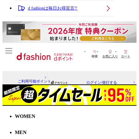
d fashionは毎日お得宣言!!
検索
お気に入り
カート
ご利用可能ポイント
ログイン/発行する
WOMEN
MEN