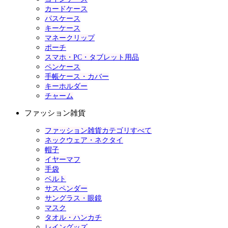
カードケース
パスケース
キーケース
マネークリップ
ポーチ
スマホ・PC・タブレット用品
ペンケース
手帳ケース・カバー
キーホルダー
チャーム
ファッション雑貨
ファッション雑貨カテゴリすべて
ネックウェア・ネクタイ
帽子
イヤーマフ
手袋
ベルト
サスペンダー
サングラス・眼鏡
マスク
タオル・ハンカチ
レイングッズ