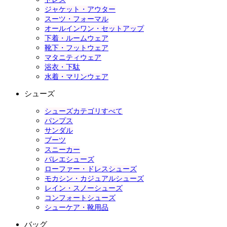
ジャケット・アウター
スーツ・フォーマル
オールインワン・セットアップ
下着・ルームウェア
靴下・フットウェア
マタニティウェア
浴衣・下駄
水着・マリンウェア
シューズ
シューズカテゴリすべて
パンプス
サンダル
ブーツ
スニーカー
バレエシューズ
ローファー・ドレスシューズ
モカシン・カジュアルシューズ
レイン・スノーシューズ
コンフォートシューズ
シューケア・靴用品
バッグ