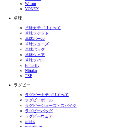
Wilson
YONEX
卓球
卓球カテゴリすべて
卓球ラケット
卓球ボール
卓球シューズ
卓球バッグ
卓球ウェア
卓球ラバー
Butterfly
Nittaku
TSP
ラグビー
ラグビーカテゴリすべて
ラグビーボール
ラグビーシューズ・スパイク
ラグビーバッグ
ラグビーウェア
adidas
canterbury