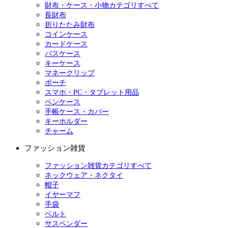
財布・ケース・小物カテゴリすべて
長財布
折りたたみ財布
コインケース
カードケース
パスケース
キーケース
マネークリップ
ポーチ
スマホ・PC・タブレット用品
ペンケース
手帳ケース・カバー
キーホルダー
チャーム
ファッション雑貨
ファッション雑貨カテゴリすべて
ネックウェア・ネクタイ
帽子
イヤーマフ
手袋
ベルト
サスペンダー