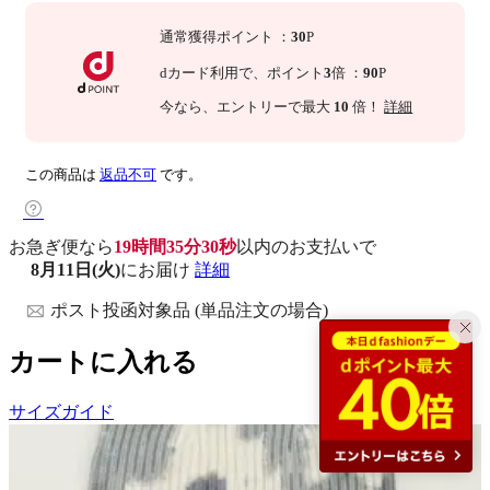
通常獲得ポイント
：
30
P
dカード利用で、
ポイント
3
倍
：
90
P
今なら
、エントリーで最大
10
倍！
詳細
この商品は
返品不可
です。
お急ぎ便なら
19時間35分29秒
以内
のお支払いで
8月11日(火)
にお届け
詳細
ポスト投函対象品 (単品注文の場合)
カートに入れる
サイズガイド