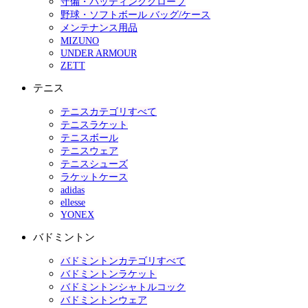
守備・バッティンググローブ
野球・ソフトボール バッグ/ケース
メンテナンス用品
MIZUNO
UNDER ARMOUR
ZETT
テニス
テニスカテゴリすべて
テニスラケット
テニスボール
テニスウェア
テニスシューズ
ラケットケース
adidas
ellesse
YONEX
バドミントン
バドミントンカテゴリすべて
バドミントンラケット
バドミントンシャトルコック
バドミントンウェア