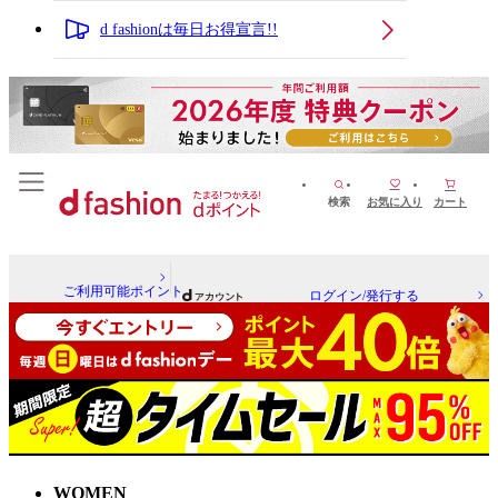
d fashionは毎日お得宣言!!
検索
お気に入り
カート
ご利用可能ポイント
ログイン/発行する
WOMEN