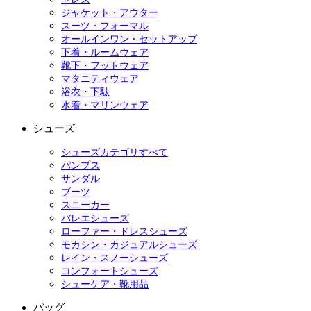
ジャケット・アウター
スーツ・フォーマル
オールインワン・セットアップ
下着・ルームウェア
靴下・フットウェア
マタニティウェア
浴衣・下駄
水着・マリンウェア
シューズ
シューズカテゴリすべて
パンプス
サンダル
ブーツ
スニーカー
バレエシューズ
ローファー・ドレスシューズ
モカシン・カジュアルシューズ
レイン・スノーシューズ
コンフォートシューズ
シューケア・靴用品
バッグ