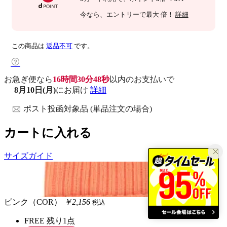
今なら
、エントリーで最大
倍！
詳細
この商品は
返品不可
です。
お急ぎ便なら
16時間30分47秒
以内
のお支払いで
8月10日(月)
にお届け
詳細
ポスト投函対象品 (単品注文の場合)
カートに入れる
サイズガイド
ピンク（COR）
￥2,156
税込
FREE
残り1点