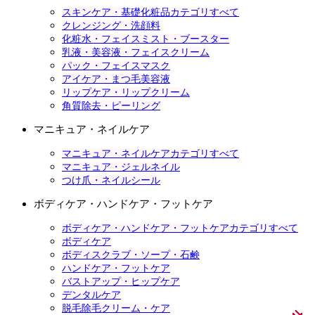
スキンケア・基礎化粧品カテゴリすべて
クレンジング・洗顔料
化粧水・フェイスミスト・ブースター
乳液・美容液・フェイスクリーム
パック・フェイスマスク
アイケア・まつ毛美容液
リップケア・リップクリーム
角質除去・ピーリング
マニキュア・ネイルケア
マニキュア・ネイルケアカテゴリすべて
マニキュア・ジェルネイル
つけ爪・ネイルシール
ボディケア・ハンドケア・フットケア
ボディケア・ハンドケア・フットケアカテゴリすべて
ボディケア
ボディスクラブ・ソープ・石鹸
ハンドケア・フットケア
バストアップ・ヒップケア
デンタルケア
脱毛除毛クリーム・ケア