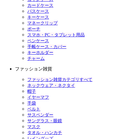
カードケース
パスケース
キーケース
マネークリップ
ポーチ
スマホ・PC・タブレット用品
ペンケース
手帳ケース・カバー
キーホルダー
チャーム
ファッション雑貨
ファッション雑貨カテゴリすべて
ネックウェア・ネクタイ
帽子
イヤーマフ
手袋
ベルト
サスペンダー
サングラス・眼鏡
マスク
タオル・ハンカチ
レイングッズ