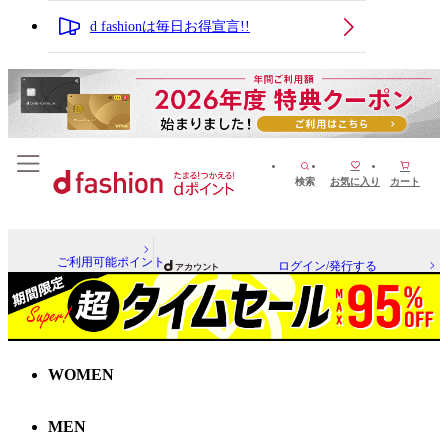
d fashionは毎日お得宣言!!
検索
お気に入り
カート
ご利用可能ポイント
ログイン/発行する
WOMEN
MEN