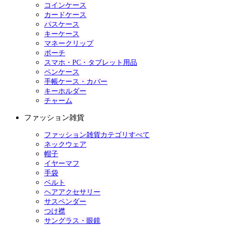
コインケース
カードケース
パスケース
キーケース
マネークリップ
ポーチ
スマホ・PC・タブレット用品
ペンケース
手帳ケース・カバー
キーホルダー
チャーム
ファッション雑貨
ファッション雑貨カテゴリすべて
ネックウェア
帽子
イヤーマフ
手袋
ベルト
ヘアアクセサリー
サスペンダー
つけ襟
サングラス・眼鏡