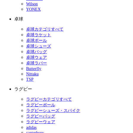
Wilson
YONEX
卓球
卓球カテゴリすべて
卓球ラケット
卓球ボール
卓球シューズ
卓球バッグ
卓球ウェア
卓球ラバー
Butterfly
Nittaku
TSP
ラグビー
ラグビーカテゴリすべて
ラグビーボール
ラグビーシューズ・スパイク
ラグビーバッグ
ラグビーウェア
adidas
canterbury