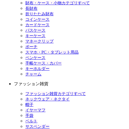
財布・ケース・小物カテゴリすべて
長財布
折りたたみ財布
コインケース
カードケース
パスケース
キーケース
マネークリップ
ポーチ
スマホ・PC・タブレット用品
ペンケース
手帳ケース・カバー
キーホルダー
チャーム
ファッション雑貨
ファッション雑貨カテゴリすべて
ネックウェア・ネクタイ
帽子
イヤーマフ
手袋
ベルト
サスペンダー