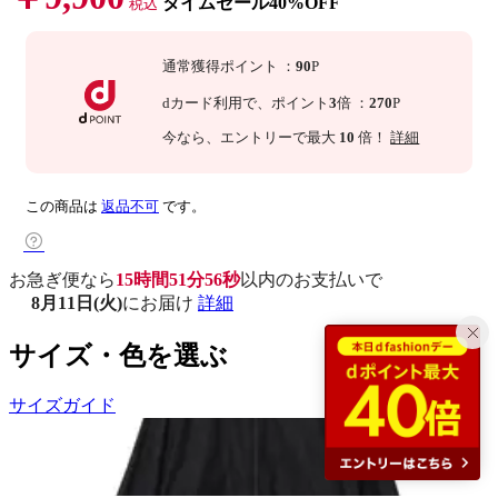
タイムセール40%OFF
税込
通常獲得ポイント
：
90
P
dカード利用で、
ポイント
3
倍
：
270
P
今なら
、エントリーで最大
10
倍！
詳細
この商品は
返品不可
です。
お急ぎ便なら
15時間51分55秒
以内
のお支払いで
8月11日(火)
にお届け
詳細
サイズ・色を選ぶ
サイズガイド