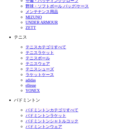
守備・バッティンググローブ
野球・ソフトボール バッグ/ケース
メンテナンス用品
MIZUNO
UNDER ARMOUR
ZETT
テニス
テニスカテゴリすべて
テニスラケット
テニスボール
テニスウェア
テニスシューズ
ラケットケース
adidas
ellesse
YONEX
バドミントン
バドミントンカテゴリすべて
バドミントンラケット
バドミントンシャトルコック
バドミントンウェア