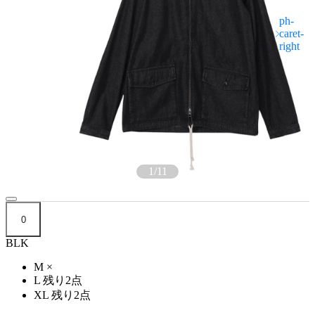
1
/
11
0
BLK
M
×
L
残り2点
XL
残り2点