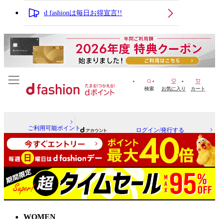
d fashionは毎日お得宣言!!
検索
お気に入り
カート
ご利用可能ポイント
ログイン/発行する
WOMEN