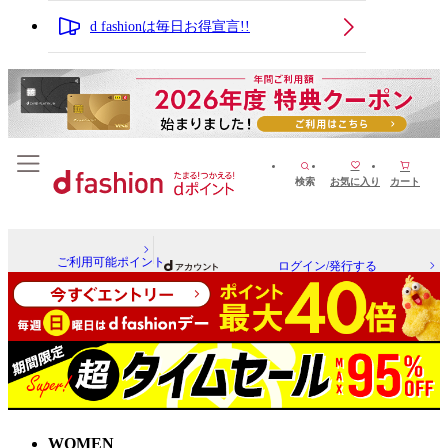
d fashionは毎日お得宣言!!
検索
お気に入り
カート
ご利用可能ポイント
ログイン/発行する
WOMEN