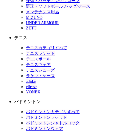
守備・バッティンググローブ
野球・ソフトボール バッグ/ケース
メンテナンス用品
MIZUNO
UNDER ARMOUR
ZETT
テニス
テニスカテゴリすべて
テニスラケット
テニスボール
テニスウェア
テニスシューズ
ラケットケース
adidas
ellesse
YONEX
バドミントン
バドミントンカテゴリすべて
バドミントンラケット
バドミントンシャトルコック
バドミントンウェア