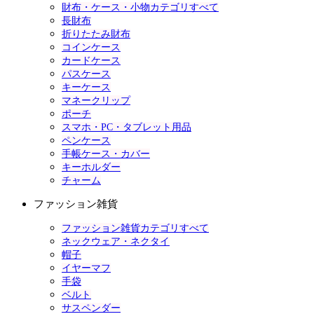
財布・ケース・小物カテゴリすべて
長財布
折りたたみ財布
コインケース
カードケース
パスケース
キーケース
マネークリップ
ポーチ
スマホ・PC・タブレット用品
ペンケース
手帳ケース・カバー
キーホルダー
チャーム
ファッション雑貨
ファッション雑貨カテゴリすべて
ネックウェア・ネクタイ
帽子
イヤーマフ
手袋
ベルト
サスペンダー