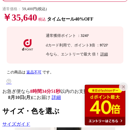
通常価格：
59,400円(税込)
￥35,640
タイムセール40%OFF
税込
通常獲得ポイント
：
324
P
dカード利用で、
ポイント
3
倍
：
972
P
今なら
、エントリーで最大
倍！
詳細
この商品は
返品不可
です。
お急ぎ便なら
8時間34分50秒
以内
のお支払いで
8月10日(月)
にお届け
詳細
サイズ・色を選ぶ
サイズガイド