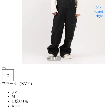
1
/
18
2
ブラック（KVJ0）
S
×
M
×
L
残り1点
XL
×