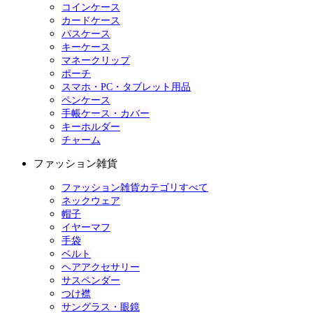
コインケース
カードケース
パスケース
キーケース
マネークリップ
ポーチ
スマホ・PC・タブレット用品
ペンケース
手帳ケース・カバー
キーホルダー
チャーム
ファッション雑貨
ファッション雑貨カテゴリすべて
ネックウェア
帽子
イヤーマフ
手袋
ベルト
ヘアアクセサリー
サスペンダー
つけ襟
サングラス・眼鏡