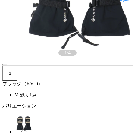
1
/
4
1
ブラック（KVJ0）
M
残り1点
バリエーション