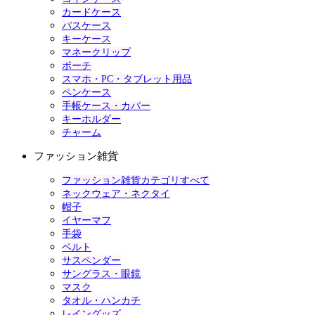
カードケース
パスケース
キーケース
マネークリップ
ポーチ
スマホ・PC・タブレット用品
ペンケース
手帳ケース・カバー
キーホルダー
チャーム
ファッション雑貨
ファッション雑貨カテゴリすべて
ネックウェア・ネクタイ
帽子
イヤーマフ
手袋
ベルト
サスペンダー
サングラス・眼鏡
マスク
タオル・ハンカチ
レイングッズ