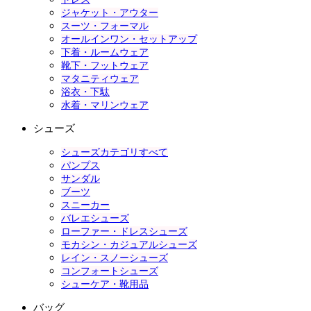
ジャケット・アウター
スーツ・フォーマル
オールインワン・セットアップ
下着・ルームウェア
靴下・フットウェア
マタニティウェア
浴衣・下駄
水着・マリンウェア
シューズ
シューズカテゴリすべて
パンプス
サンダル
ブーツ
スニーカー
バレエシューズ
ローファー・ドレスシューズ
モカシン・カジュアルシューズ
レイン・スノーシューズ
コンフォートシューズ
シューケア・靴用品
バッグ