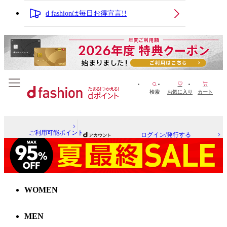
d fashionは毎日お得宣言!!
検索
お気に入り
カート
ご利用可能ポイント
ログイン/発行する
WOMEN
MEN