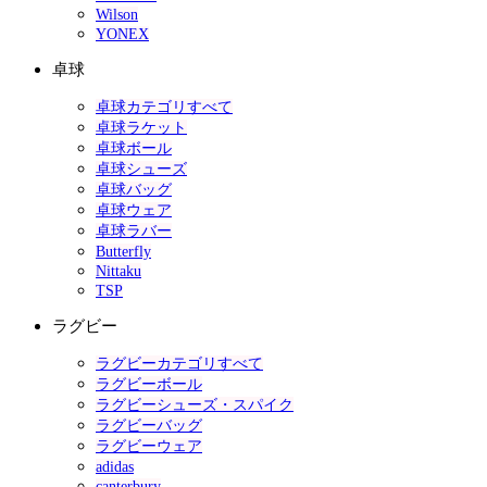
Wilson
YONEX
卓球
卓球カテゴリすべて
卓球ラケット
卓球ボール
卓球シューズ
卓球バッグ
卓球ウェア
卓球ラバー
Butterfly
Nittaku
TSP
ラグビー
ラグビーカテゴリすべて
ラグビーボール
ラグビーシューズ・スパイク
ラグビーバッグ
ラグビーウェア
adidas
canterbury