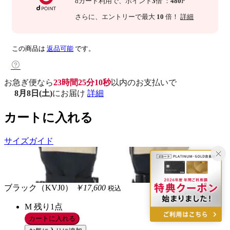
dカード利用で、
ポイント
3
倍
：
480
P
さらに
、エントリーで最大
10
倍！
詳細
この商品は
返品可能
です。
お急ぎ便なら
23時間25分09秒
以内
のお支払いで
8月8日(土)
にお届け
詳細
カートに入れる
サイズガイド
ブラック（KVJ0）
￥17,600
税込
M
残り1点
カートに入れる