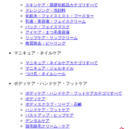
スキンケア・基礎化粧品カテゴリすべて
クレンジング・洗顔料
化粧水・フェイスミスト・ブースター
乳液・美容液・フェイスクリーム
パック・フェイスマスク
アイケア・まつ毛美容液
リップケア・リップクリーム
角質除去・ピーリング
マニキュア・ネイルケア
マニキュア・ネイルケアカテゴリすべて
マニキュア・ジェルネイル
つけ爪・ネイルシール
ボディケア・ハンドケア・フットケア
ボディケア・ハンドケア・フットケアカテゴリすべて
ボディケア
ボディスクラブ・ソープ・石鹸
ハンドケア・フットケア
バストアップ・ヒップケア
デンタルケア
脱毛除毛クリーム・ケア