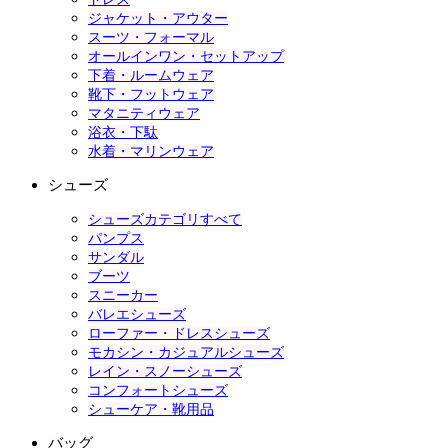
ジャケット・アウター
スーツ・フォーマル
オールインワン・セットアップ
下着・ルームウェア
靴下・フットウェア
マタニティウェア
浴衣・下駄
水着・マリンウェア
シューズ
シューズカテゴリすべて
パンプス
サンダル
ブーツ
スニーカー
バレエシューズ
ローファー・ドレスシューズ
モカシン・カジュアルシューズ
レイン・スノーシューズ
コンフォートシューズ
シューケア・靴用品
バッグ