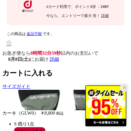
dカード利用で、
ポイント
3
倍
：
240
P
今なら
、エントリーで最大
倍！
詳細
この商品は
返品可能
です。
お急ぎ便なら
8時間32分58秒
以内
のお支払いで
8月8日(土)
にお届け
詳細
カートに入れる
サイズガイド
カーキ（GLW0）
￥8,800
税込
S
残り1点
カートに入れる