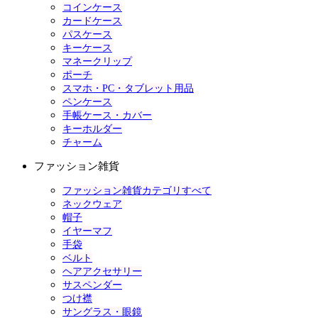
コインケース
カードケース
パスケース
キーケース
マネークリップ
ポーチ
スマホ・PC・タブレット用品
ペンケース
手帳ケース・カバー
キーホルダー
チャーム
ファッション雑貨
ファッション雑貨カテゴリすべて
ネックウェア
帽子
イヤーマフ
手袋
ベルト
ヘアアクセサリー
サスペンダー
つけ襟
サングラス・眼鏡