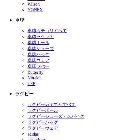
Wilson
YONEX
卓球
卓球カテゴリすべて
卓球ラケット
卓球ボール
卓球シューズ
卓球バッグ
卓球ウェア
卓球ラバー
Butterfly
Nittaku
TSP
ラグビー
ラグビーカテゴリすべて
ラグビーボール
ラグビーシューズ・スパイク
ラグビーバッグ
ラグビーウェア
adidas
canterbury