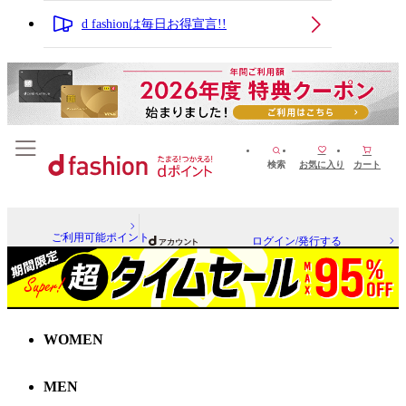
d fashionは毎日お得宣言!!
検索
お気に入り
カート
ご利用可能ポイント
ログイン/発行する
WOMEN
MEN