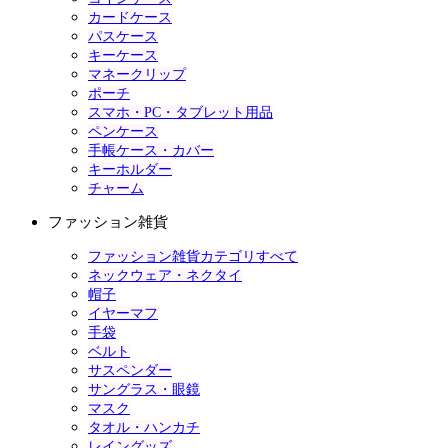
カードケース
パスケース
キーケース
マネークリップ
ポーチ
スマホ・PC・タブレット用品
ペンケース
手帳ケース・カバー
キーホルダー
チャーム
ファッション雑貨
ファッション雑貨カテゴリすべて
ネックウェア・ネクタイ
帽子
イヤーマフ
手袋
ベルト
サスペンダー
サングラス・眼鏡
マスク
タオル・ハンカチ
レイングッズ