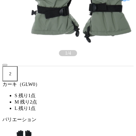
1
/
4
2
カーキ（GLW0）
S
残り1点
M
残り2点
L
残り1点
バリエーション