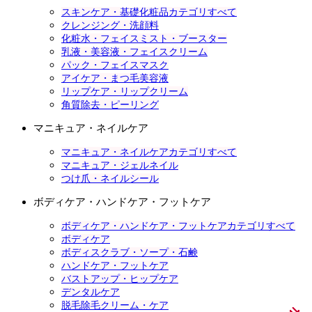
スキンケア・基礎化粧品カテゴリすべて
クレンジング・洗顔料
化粧水・フェイスミスト・ブースター
乳液・美容液・フェイスクリーム
パック・フェイスマスク
アイケア・まつ毛美容液
リップケア・リップクリーム
角質除去・ピーリング
マニキュア・ネイルケア
マニキュア・ネイルケアカテゴリすべて
マニキュア・ジェルネイル
つけ爪・ネイルシール
ボディケア・ハンドケア・フットケア
ボディケア・ハンドケア・フットケアカテゴリすべて
ボディケア
ボディスクラブ・ソープ・石鹸
ハンドケア・フットケア
バストアップ・ヒップケア
デンタルケア
脱毛除毛クリーム・ケア