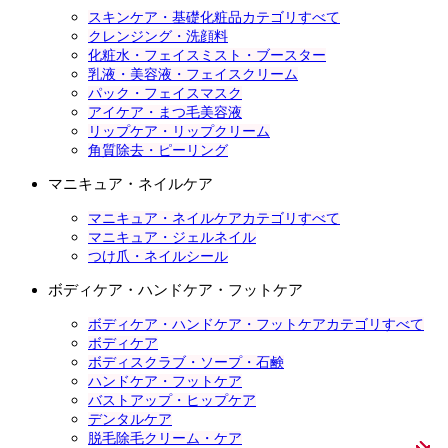
スキンケア・基礎化粧品カテゴリすべて
クレンジング・洗顔料
化粧水・フェイスミスト・ブースター
乳液・美容液・フェイスクリーム
パック・フェイスマスク
アイケア・まつ毛美容液
リップケア・リップクリーム
角質除去・ピーリング
マニキュア・ネイルケア
マニキュア・ネイルケアカテゴリすべて
マニキュア・ジェルネイル
つけ爪・ネイルシール
ボディケア・ハンドケア・フットケア
ボディケア・ハンドケア・フットケアカテゴリすべて
ボディケア
ボディスクラブ・ソープ・石鹸
ハンドケア・フットケア
バストアップ・ヒップケア
デンタルケア
脱毛除毛クリーム・ケア