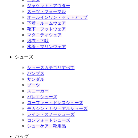
ジャケット・アウター
スーツ・フォーマル
オールインワン・セットアップ
下着・ルームウェア
靴下・フットウェア
マタニティウェア
浴衣・下駄
水着・マリンウェア
シューズ
シューズカテゴリすべて
パンプス
サンダル
ブーツ
スニーカー
バレエシューズ
ローファー・ドレスシューズ
モカシン・カジュアルシューズ
レイン・スノーシューズ
コンフォートシューズ
シューケア・靴用品
バッグ