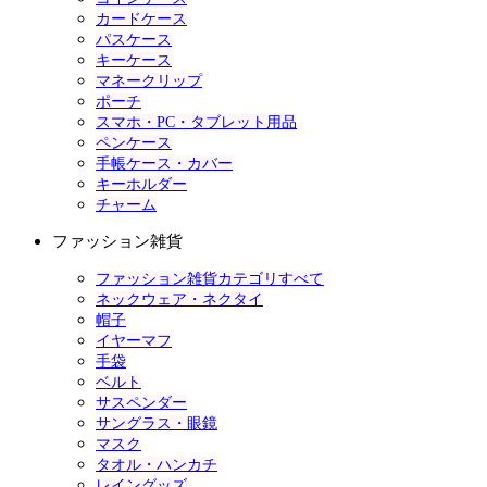
カードケース
パスケース
キーケース
マネークリップ
ポーチ
スマホ・PC・タブレット用品
ペンケース
手帳ケース・カバー
キーホルダー
チャーム
ファッション雑貨
ファッション雑貨カテゴリすべて
ネックウェア・ネクタイ
帽子
イヤーマフ
手袋
ベルト
サスペンダー
サングラス・眼鏡
マスク
タオル・ハンカチ
レイングッズ