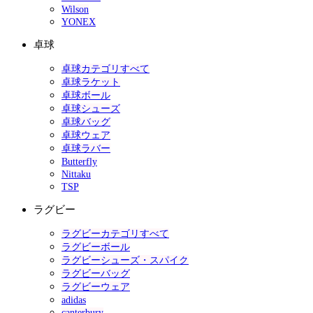
Wilson
YONEX
卓球
卓球カテゴリすべて
卓球ラケット
卓球ボール
卓球シューズ
卓球バッグ
卓球ウェア
卓球ラバー
Butterfly
Nittaku
TSP
ラグビー
ラグビーカテゴリすべて
ラグビーボール
ラグビーシューズ・スパイク
ラグビーバッグ
ラグビーウェア
adidas
canterbury