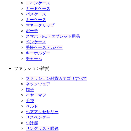
コインケース
カードケース
パスケース
キーケース
マネークリップ
ポーチ
スマホ・PC・タブレット用品
ペンケース
手帳ケース・カバー
キーホルダー
チャーム
ファッション雑貨
ファッション雑貨カテゴリすべて
ネックウェア
帽子
イヤーマフ
手袋
ベルト
ヘアアクセサリー
サスペンダー
つけ襟
サングラス・眼鏡