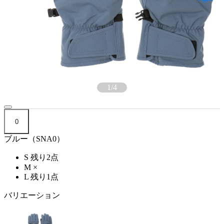
1
/
4
0
ブルー（SNA0）
S
残り2点
M
×
L
残り1点
バリエーション