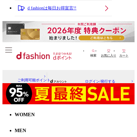
d fashionは毎日お得宣言!!
検索
お気に入り
カート
ご利用可能ポイント
ログイン/発行する
WOMEN
MEN