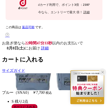
dカード利用で、
ポイント
3
倍
：
210
P
今なら
、エントリーで最大
倍！
詳細
この商品は
返品可能
です。
お急ぎ便なら
22時間47分32秒
以内
のお支払いで
8月8日(土)
にお届け
詳細
カートに入れる
サイズガイド
ブルー（SNA0）
￥7,700
税込
S
残り2点
カートに入れる