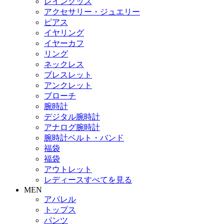
レイングッズ
アクセサリー・ジュエリー
ピアス
イヤリング
イヤーカフ
リング
ネックレス
ブレスレット
アンクレット
ブローチ
腕時計
デジタル腕時計
アナログ腕時計
腕時計ベルト・バンド
福袋
福袋
アウトレット
レディースすべてを見る
MEN
アパレル
トップス
パンツ