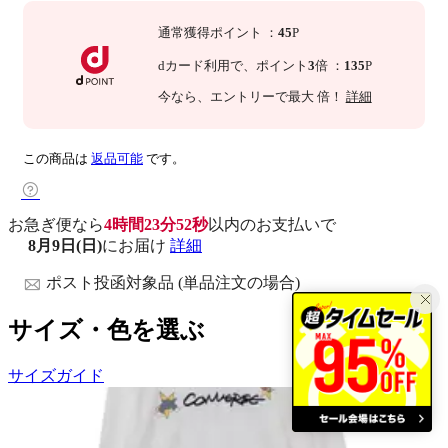
通常獲得ポイント
：
45
P
dカード利用で、
ポイント
3
倍
：
135
P
今なら
、エントリーで最大
倍！
詳細
この商品は
返品可能
です。
お急ぎ便なら
4時間23分51秒
以内
のお支払いで
8月9日(日)
にお届け
詳細
ポスト投函対象品 (単品注文の場合)
サイズ・色を選ぶ
サイズガイド