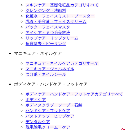
スキンケア・基礎化粧品カテゴリすべて
クレンジング・洗顔料
化粧水・フェイスミスト・ブースター
乳液・美容液・フェイスクリーム
パック・フェイスマスク
アイケア・まつ毛美容液
リップケア・リップクリーム
角質除去・ピーリング
マニキュア・ネイルケア
マニキュア・ネイルケアカテゴリすべて
マニキュア・ジェルネイル
つけ爪・ネイルシール
ボディケア・ハンドケア・フットケア
ボディケア・ハンドケア・フットケアカテゴリすべて
ボディケア
ボディスクラブ・ソープ・石鹸
ハンドケア・フットケア
バストアップ・ヒップケア
デンタルケア
脱毛除毛クリーム・ケア