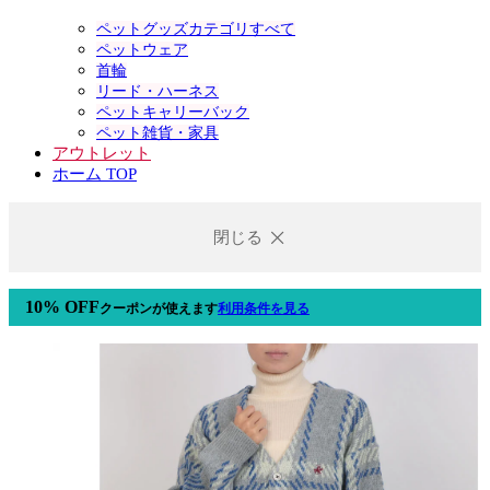
ペットグッズカテゴリすべて
ペットウェア
首輪
リード・ハーネス
ペットキャリーバック
ペット雑貨・家具
アウトレット
ホーム TOP
閉じる
10% OFF
クーポン
が使えます
利用条件を見る