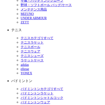
守備・バッティンググローブ
野球・ソフトボール バッグ/ケース
メンテナンス用品
MIZUNO
UNDER ARMOUR
ZETT
テニス
テニスカテゴリすべて
テニスラケット
テニスボール
テニスウェア
テニスシューズ
ラケットケース
adidas
ellesse
YONEX
バドミントン
バドミントンカテゴリすべて
バドミントンラケット
バドミントンシャトルコック
バドミントンウェア