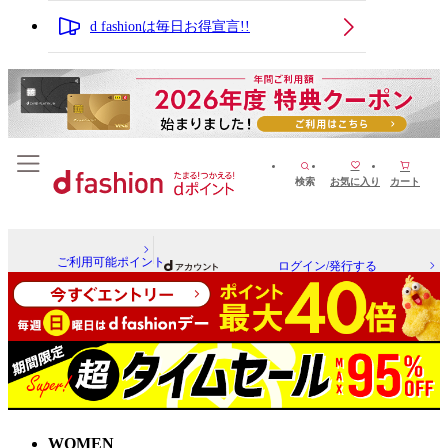
d fashionは毎日お得宣言!!
検索
お気に入り
カート
ご利用可能ポイント
ログイン/発行する
WOMEN