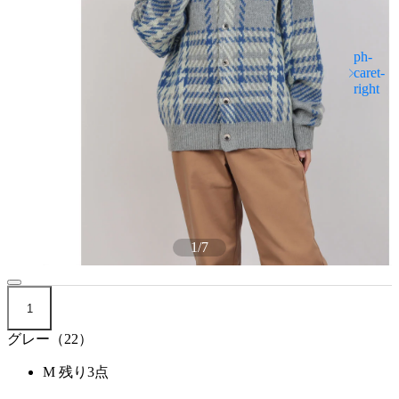
1
/
7
1
グレー（22）
M
残り3点