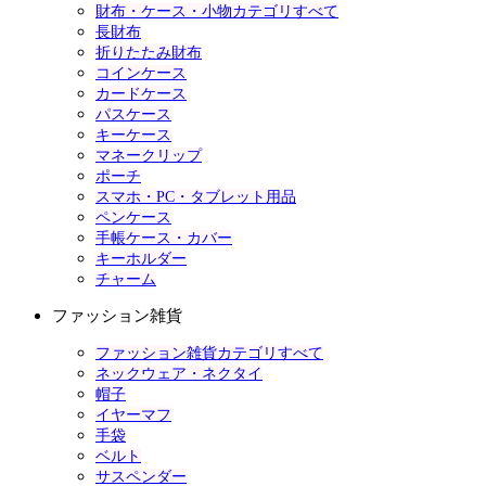
財布・ケース・小物カテゴリすべて
長財布
折りたたみ財布
コインケース
カードケース
パスケース
キーケース
マネークリップ
ポーチ
スマホ・PC・タブレット用品
ペンケース
手帳ケース・カバー
キーホルダー
チャーム
ファッション雑貨
ファッション雑貨カテゴリすべて
ネックウェア・ネクタイ
帽子
イヤーマフ
手袋
ベルト
サスペンダー