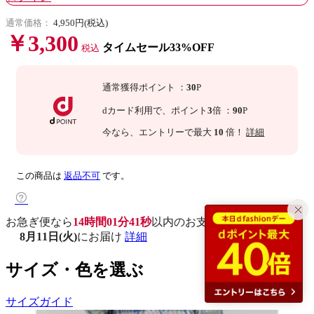
通常価格：
4,950円(税込)
￥3,300
タイムセール33%OFF
税込
通常獲得ポイント
：
30
P
dカード利用で、
ポイント
3
倍
：
90
P
今なら
、エントリーで最大
10
倍！
詳細
この商品は
返品不可
です。
お急ぎ便なら
14時間01分40秒
以内
のお支払いで
8月11日(火)
にお届け
詳細
サイズ・色を選ぶ
サイズガイド