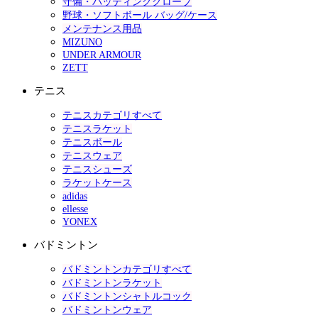
守備・バッティンググローブ
野球・ソフトボール バッグ/ケース
メンテナンス用品
MIZUNO
UNDER ARMOUR
ZETT
テニス
テニスカテゴリすべて
テニスラケット
テニスボール
テニスウェア
テニスシューズ
ラケットケース
adidas
ellesse
YONEX
バドミントン
バドミントンカテゴリすべて
バドミントンラケット
バドミントンシャトルコック
バドミントンウェア