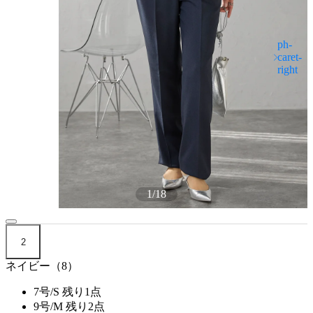
1
/
18
2
ネイビー（8）
7号/S
残り1点
9号/M
残り2点