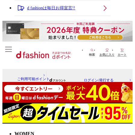
d fashionは毎日お得宣言!!
検索
お気に入り
カート
ご利用可能ポイント
ログイン/発行する
WOMEN