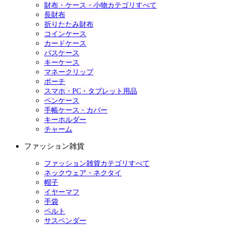
財布・ケース・小物カテゴリすべて
長財布
折りたたみ財布
コインケース
カードケース
パスケース
キーケース
マネークリップ
ポーチ
スマホ・PC・タブレット用品
ペンケース
手帳ケース・カバー
キーホルダー
チャーム
ファッション雑貨
ファッション雑貨カテゴリすべて
ネックウェア・ネクタイ
帽子
イヤーマフ
手袋
ベルト
サスペンダー