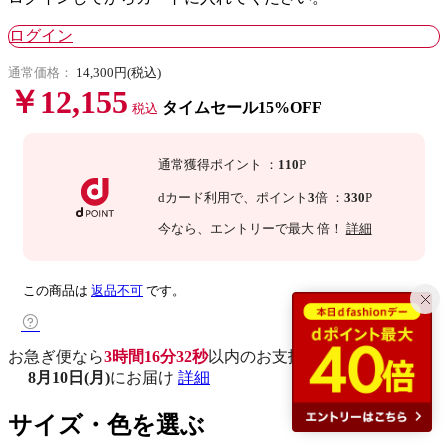
ログイン
通常価格：
14,300円(税込)
￥12,155
タイムセール15%OFF
税込
通常獲得ポイント
：
110
P
dカード利用で、
ポイント
3
倍
：
330
P
今なら
、エントリーで最大
倍！
詳細
この商品は
返品不可
です。
お急ぎ便なら
3時間16分31秒
以内
のお支払いで
8月10日(月)
にお届け
詳細
サイズ・色を選ぶ