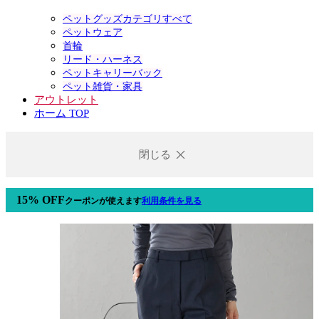
ペットグッズカテゴリすべて
ペットウェア
首輪
リード・ハーネス
ペットキャリーバック
ペット雑貨・家具
アウトレット
ホーム TOP
閉じる
15% OFF
クーポン
が使えます
利用条件を見る