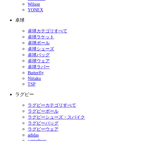
Wilson
YONEX
卓球
卓球カテゴリすべて
卓球ラケット
卓球ボール
卓球シューズ
卓球バッグ
卓球ウェア
卓球ラバー
Butterfly
Nittaku
TSP
ラグビー
ラグビーカテゴリすべて
ラグビーボール
ラグビーシューズ・スパイク
ラグビーバッグ
ラグビーウェア
adidas
canterbury