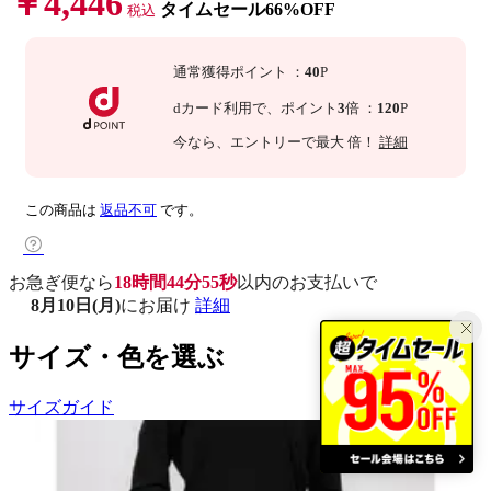
￥4,446
タイムセール66%OFF
税込
通常獲得ポイント
：
40
P
dカード利用で、
ポイント
3
倍
：
120
P
今なら
、エントリーで最大
倍！
詳細
この商品は
返品不可
です。
お急ぎ便なら
18時間44分54秒
以内
のお支払いで
8月10日(月)
にお届け
詳細
サイズ・色を選ぶ
サイズガイド