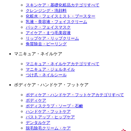
スキンケア・基礎化粧品カテゴリすべて
クレンジング・洗顔料
化粧水・フェイスミスト・ブースター
乳液・美容液・フェイスクリーム
パック・フェイスマスク
アイケア・まつ毛美容液
リップケア・リップクリーム
角質除去・ピーリング
マニキュア・ネイルケア
マニキュア・ネイルケアカテゴリすべて
マニキュア・ジェルネイル
つけ爪・ネイルシール
ボディケア・ハンドケア・フットケア
ボディケア・ハンドケア・フットケアカテゴリすべて
ボディケア
ボディスクラブ・ソープ・石鹸
ハンドケア・フットケア
バストアップ・ヒップケア
デンタルケア
脱毛除毛クリーム・ケア