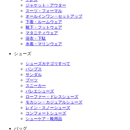
ジャケット・アウター
スーツ・フォーマル
オールインワン・セットアップ
下着・ルームウェア
靴下・フットウェア
マタニティウェア
浴衣・下駄
水着・マリンウェア
シューズ
シューズカテゴリすべて
パンプス
サンダル
ブーツ
スニーカー
バレエシューズ
ローファー・ドレスシューズ
モカシン・カジュアルシューズ
レイン・スノーシューズ
コンフォートシューズ
シューケア・靴用品
バッグ