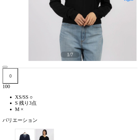
1
/
7
0
100
XS/SS
○
S
残り3点
M
×
バリエーション