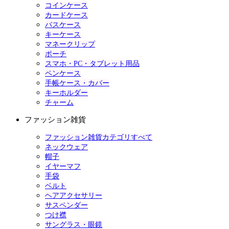
コインケース
カードケース
パスケース
キーケース
マネークリップ
ポーチ
スマホ・PC・タブレット用品
ペンケース
手帳ケース・カバー
キーホルダー
チャーム
ファッション雑貨
ファッション雑貨カテゴリすべて
ネックウェア
帽子
イヤーマフ
手袋
ベルト
ヘアアクセサリー
サスペンダー
つけ襟
サングラス・眼鏡