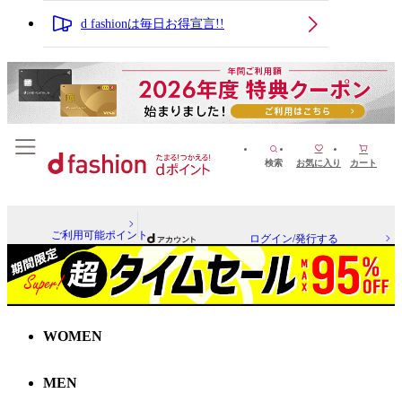
d fashionは毎日お得宣言!!
検索
お気に入り
カート
ご利用可能ポイント
ログイン/発行する
WOMEN
MEN