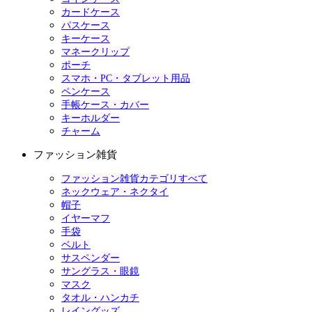
カードケース
パスケース
キーケース
マネークリップ
ポーチ
スマホ・PC・タブレット用品
ペンケース
手帳ケース・カバー
キーホルダー
チャーム
ファッション雑貨
ファッション雑貨カテゴリすべて
ネックウェア・ネクタイ
帽子
イヤーマフ
手袋
ベルト
サスペンダー
サングラス・眼鏡
マスク
タオル・ハンカチ
レイングッズ