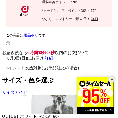
通常獲得ポイント
：
9
P
dカード利用で、
ポイント
3
倍
：
27
P
今なら
、エントリーで最大
倍！
詳細
この商品は
返品不可
です。
お急ぎ便なら
6時間58分07秒
以内
のお支払いで
8月9日(日)
にお届け
詳細
ポスト投函対象品 (単品注文の場合)
サイズ・色を選ぶ
サイズガイド
OUTLET
ホワイト
￥1,094
税込