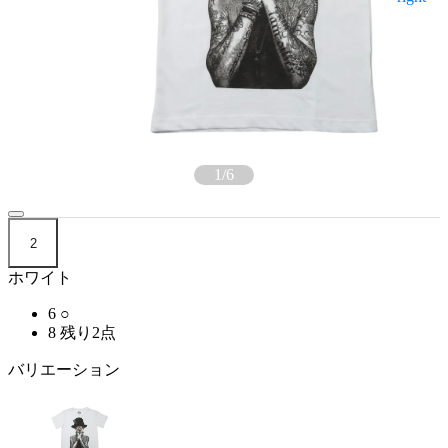
1
/
6
2
ホワイト
6
○
8
残り2点
バリエーション