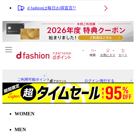
d fashionは毎日お得宣言!!
検索
お気に入り
カート
ご利用可能ポイント
ログイン/発行する
WOMEN
MEN