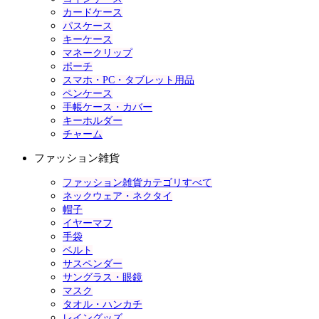
カードケース
パスケース
キーケース
マネークリップ
ポーチ
スマホ・PC・タブレット用品
ペンケース
手帳ケース・カバー
キーホルダー
チャーム
ファッション雑貨
ファッション雑貨カテゴリすべて
ネックウェア・ネクタイ
帽子
イヤーマフ
手袋
ベルト
サスペンダー
サングラス・眼鏡
マスク
タオル・ハンカチ
レイングッズ