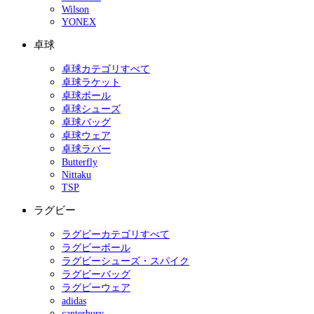
Wilson
YONEX
卓球
卓球カテゴリすべて
卓球ラケット
卓球ボール
卓球シューズ
卓球バッグ
卓球ウェア
卓球ラバー
Butterfly
Nittaku
TSP
ラグビー
ラグビーカテゴリすべて
ラグビーボール
ラグビーシューズ・スパイク
ラグビーバッグ
ラグビーウェア
adidas
canterbury