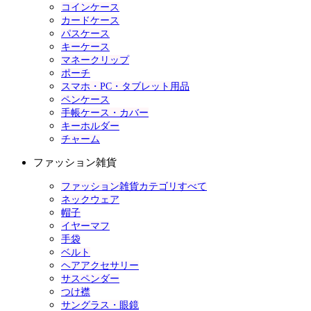
コインケース
カードケース
パスケース
キーケース
マネークリップ
ポーチ
スマホ・PC・タブレット用品
ペンケース
手帳ケース・カバー
キーホルダー
チャーム
ファッション雑貨
ファッション雑貨カテゴリすべて
ネックウェア
帽子
イヤーマフ
手袋
ベルト
ヘアアクセサリー
サスペンダー
つけ襟
サングラス・眼鏡