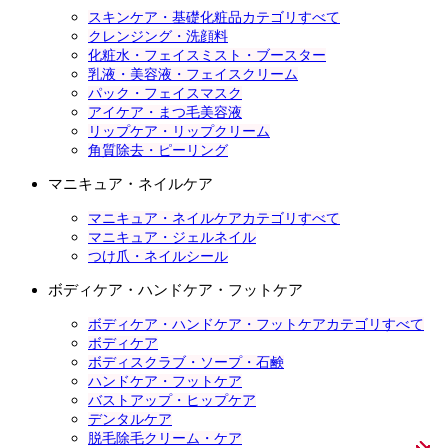
スキンケア・基礎化粧品カテゴリすべて
クレンジング・洗顔料
化粧水・フェイスミスト・ブースター
乳液・美容液・フェイスクリーム
パック・フェイスマスク
アイケア・まつ毛美容液
リップケア・リップクリーム
角質除去・ピーリング
マニキュア・ネイルケア
マニキュア・ネイルケアカテゴリすべて
マニキュア・ジェルネイル
つけ爪・ネイルシール
ボディケア・ハンドケア・フットケア
ボディケア・ハンドケア・フットケアカテゴリすべて
ボディケア
ボディスクラブ・ソープ・石鹸
ハンドケア・フットケア
バストアップ・ヒップケア
デンタルケア
脱毛除毛クリーム・ケア