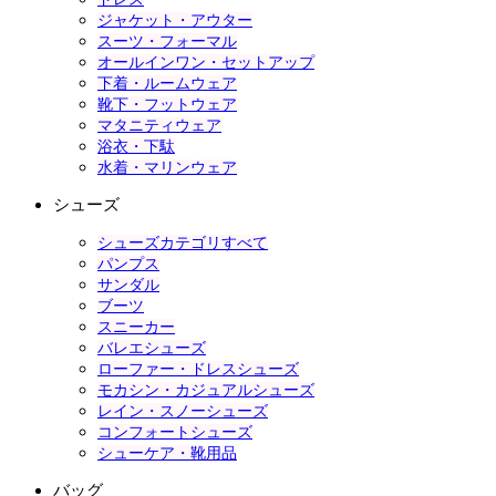
ジャケット・アウター
スーツ・フォーマル
オールインワン・セットアップ
下着・ルームウェア
靴下・フットウェア
マタニティウェア
浴衣・下駄
水着・マリンウェア
シューズ
シューズカテゴリすべて
パンプス
サンダル
ブーツ
スニーカー
バレエシューズ
ローファー・ドレスシューズ
モカシン・カジュアルシューズ
レイン・スノーシューズ
コンフォートシューズ
シューケア・靴用品
バッグ