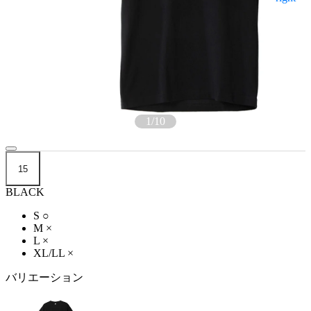
1
/
10
15
BLACK
S
○
M
×
L
×
XL/LL
×
バリエーション