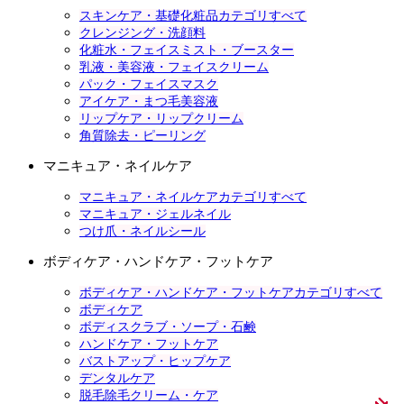
スキンケア・基礎化粧品カテゴリすべて
クレンジング・洗顔料
化粧水・フェイスミスト・ブースター
乳液・美容液・フェイスクリーム
パック・フェイスマスク
アイケア・まつ毛美容液
リップケア・リップクリーム
角質除去・ピーリング
マニキュア・ネイルケア
マニキュア・ネイルケアカテゴリすべて
マニキュア・ジェルネイル
つけ爪・ネイルシール
ボディケア・ハンドケア・フットケア
ボディケア・ハンドケア・フットケアカテゴリすべて
ボディケア
ボディスクラブ・ソープ・石鹸
ハンドケア・フットケア
バストアップ・ヒップケア
デンタルケア
脱毛除毛クリーム・ケア