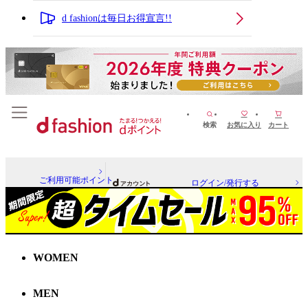
d fashionは毎日お得宣言!!
検索
お気に入り
カート
ご利用可能ポイント
ログイン/発行する
WOMEN
MEN