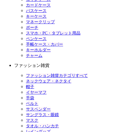
カードケース
パスケース
キーケース
マネークリップ
ポーチ
スマホ・PC・タブレット用品
ペンケース
手帳ケース・カバー
キーホルダー
チャーム
ファッション雑貨
ファッション雑貨カテゴリすべて
ネックウェア・ネクタイ
帽子
イヤーマフ
手袋
ベルト
サスペンダー
サングラス・眼鏡
マスク
タオル・ハンカチ
レイングッズ