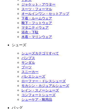
ジャケット・アウター
スーツ・フォーマル
オールインワン・セットアップ
下着・ルームウェア
靴下・フットウェア
マタニティウェア
浴衣・下駄
水着・マリンウェア
シューズ
シューズカテゴリすべて
パンプス
サンダル
ブーツ
スニーカー
バレエシューズ
ローファー・ドレスシューズ
モカシン・カジュアルシューズ
レイン・スノーシューズ
コンフォートシューズ
シューケア・靴用品
バッグ