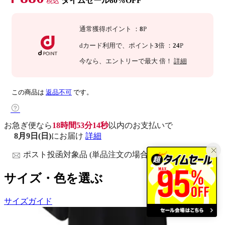
タイムセール80%OFF
税込
通常獲得ポイント
：
8
P
dカード利用で、
ポイント
3
倍
：
24
P
今なら
、エントリーで最大
倍！
詳細
この商品は
返品不可
です。
お急ぎ便なら
18時間53分13秒
以内
のお支払いで
8月9日(日)
にお届け
詳細
ポスト投函対象品 (単品注文の場合)
サイズ・色を選ぶ
サイズガイド