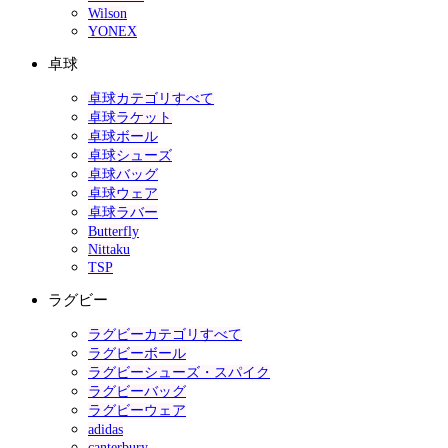
Wilson
YONEX
卓球
卓球カテゴリすべて
卓球ラケット
卓球ボール
卓球シューズ
卓球バッグ
卓球ウェア
卓球ラバー
Butterfly
Nittaku
TSP
ラグビー
ラグビーカテゴリすべて
ラグビーボール
ラグビーシューズ・スパイク
ラグビーバッグ
ラグビーウェア
adidas
canterbury