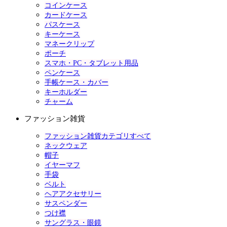
コインケース
カードケース
パスケース
キーケース
マネークリップ
ポーチ
スマホ・PC・タブレット用品
ペンケース
手帳ケース・カバー
キーホルダー
チャーム
ファッション雑貨
ファッション雑貨カテゴリすべて
ネックウェア
帽子
イヤーマフ
手袋
ベルト
ヘアアクセサリー
サスペンダー
つけ襟
サングラス・眼鏡