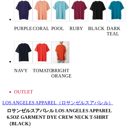
PURPLE
CORAL
POOL
RUBY
DARK
BLACK
TEAL
NAVY
TOMATO
BRIGHT
ORANGE
OUTLET
LOS ANGELES APPAREL
（ロサンゼルスアパレル）
ロサンゼルスアパレル LOS ANGELES APPAREL
6.5OZ GARMENT DYE CREW NECK T-SHIRT
（BLACK）