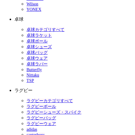
Wilson
YONEX
卓球
卓球カテゴリすべて
卓球ラケット
卓球ボール
卓球シューズ
卓球バッグ
卓球ウェア
卓球ラバー
Butterfly
Nittaku
TSP
ラグビー
ラグビーカテゴリすべて
ラグビーボール
ラグビーシューズ・スパイク
ラグビーバッグ
ラグビーウェア
adidas
canterbury