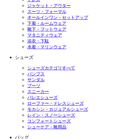
ジャケット・アウター
スーツ・フォーマル
オールインワン・セットアップ
下着・ルームウェア
靴下・フットウェア
マタニティウェア
浴衣・下駄
水着・マリンウェア
シューズ
シューズカテゴリすべて
パンプス
サンダル
ブーツ
スニーカー
バレエシューズ
ローファー・ドレスシューズ
モカシン・カジュアルシューズ
レイン・スノーシューズ
コンフォートシューズ
シューケア・靴用品
バッグ