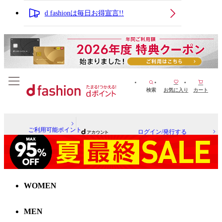
d fashionは毎日お得宣言!!
検索
お気に入り
カート
ご利用可能ポイント
ログイン/発行する
WOMEN
MEN