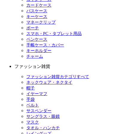
カードケース
パスケース
キーケース
マネークリップ
ポーチ
スマホ・PC・タブレット用品
ペンケース
手帳ケース・カバー
キーホルダー
チャーム
ファッション雑貨
ファッション雑貨カテゴリすべて
ネックウェア・ネクタイ
帽子
イヤーマフ
手袋
ベルト
サスペンダー
サングラス・眼鏡
マスク
タオル・ハンカチ
レイングッズ