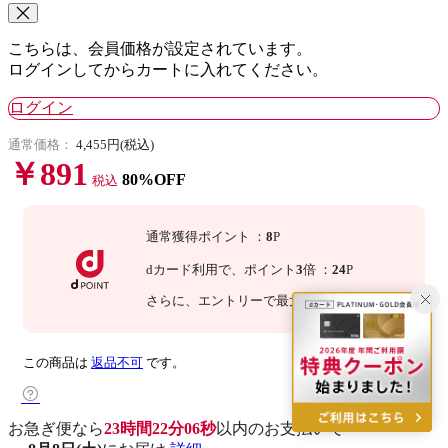
こちらは、会員価格が設定されています。
ログインしてからカートに入れてください。
ログイン
通常価格：
4,455円(税込)
￥891
80%OFF
税込
通常獲得ポイント
：
8
P
dカード利用で、
ポイント
3
倍
：
24
P
さらに
、エントリーで最大
10
倍！
詳細
この商品は
返品不可
です。
お急ぎ便なら
23時間22分05秒
以内
のお支払いで