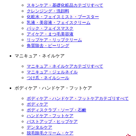
スキンケア・基礎化粧品カテゴリすべて
クレンジング・洗顔料
化粧水・フェイスミスト・ブースター
乳液・美容液・フェイスクリーム
パック・フェイスマスク
アイケア・まつ毛美容液
リップケア・リップクリーム
角質除去・ピーリング
マニキュア・ネイルケア
マニキュア・ネイルケアカテゴリすべて
マニキュア・ジェルネイル
つけ爪・ネイルシール
ボディケア・ハンドケア・フットケア
ボディケア・ハンドケア・フットケアカテゴリすべて
ボディケア
ボディスクラブ・ソープ・石鹸
ハンドケア・フットケア
バストアップ・ヒップケア
デンタルケア
脱毛除毛クリーム・ケア