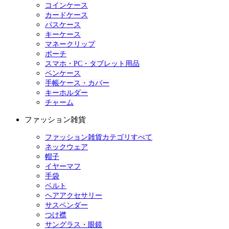
コインケース
カードケース
パスケース
キーケース
マネークリップ
ポーチ
スマホ・PC・タブレット用品
ペンケース
手帳ケース・カバー
キーホルダー
チャーム
ファッション雑貨
ファッション雑貨カテゴリすべて
ネックウェア
帽子
イヤーマフ
手袋
ベルト
ヘアアクセサリー
サスペンダー
つけ襟
サングラス・眼鏡