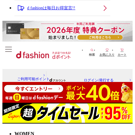
d fashionは毎日お得宣言!!
検索
お気に入り
カート
ご利用可能ポイント
ログイン/発行する
WOMEN