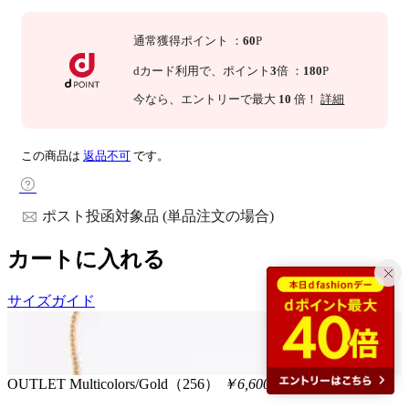
通常獲得ポイント
：
60
P
dカード利用で、
ポイント
3
倍
：
180
P
今なら
、エントリーで最大
10
倍！
詳細
この商品は
返品不可
です。
ポスト投函対象品 (単品注文の場合)
カートに入れる
サイズガイド
OUTLET
Multicolors/Gold（256）
￥6,600
税込