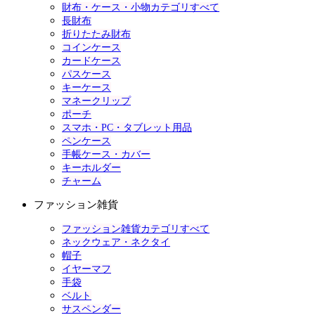
財布・ケース・小物カテゴリすべて
長財布
折りたたみ財布
コインケース
カードケース
パスケース
キーケース
マネークリップ
ポーチ
スマホ・PC・タブレット用品
ペンケース
手帳ケース・カバー
キーホルダー
チャーム
ファッション雑貨
ファッション雑貨カテゴリすべて
ネックウェア・ネクタイ
帽子
イヤーマフ
手袋
ベルト
サスペンダー