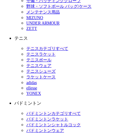
守備・バッティンググローブ
野球・ソフトボール バッグ/ケース
メンテナンス用品
MIZUNO
UNDER ARMOUR
ZETT
テニス
テニスカテゴリすべて
テニスラケット
テニスボール
テニスウェア
テニスシューズ
ラケットケース
adidas
ellesse
YONEX
バドミントン
バドミントンカテゴリすべて
バドミントンラケット
バドミントンシャトルコック
バドミントンウェア