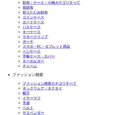
財布・ケース・小物カテゴリすべて
長財布
折りたたみ財布
コインケース
カードケース
パスケース
キーケース
マネークリップ
ポーチ
スマホ・PC・タブレット用品
ペンケース
手帳ケース・カバー
キーホルダー
チャーム
ファッション雑貨
ファッション雑貨カテゴリすべて
ネックウェア・ネクタイ
帽子
イヤーマフ
手袋
ベルト
サスペンダー