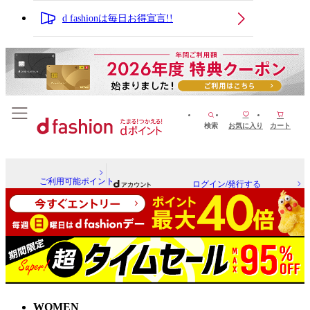
d fashionは毎日お得宣言!!
検索
お気に入り
カート
ご利用可能ポイント
ログイン/発行する
WOMEN