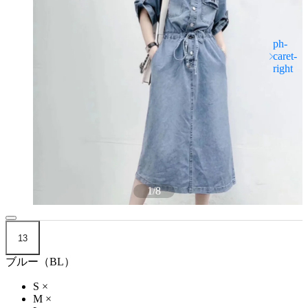
1
/
8
13
ブルー（BL）
S
×
M
×