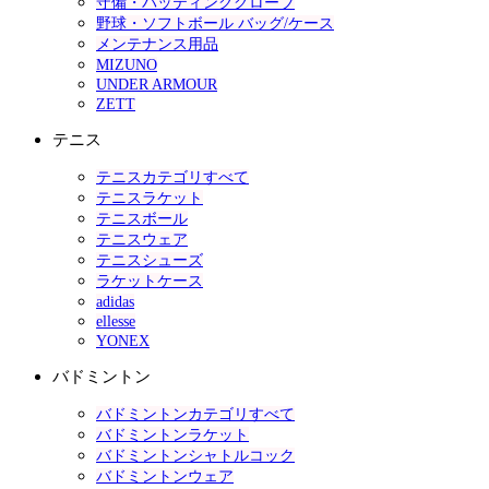
守備・バッティンググローブ
野球・ソフトボール バッグ/ケース
メンテナンス用品
MIZUNO
UNDER ARMOUR
ZETT
テニス
テニスカテゴリすべて
テニスラケット
テニスボール
テニスウェア
テニスシューズ
ラケットケース
adidas
ellesse
YONEX
バドミントン
バドミントンカテゴリすべて
バドミントンラケット
バドミントンシャトルコック
バドミントンウェア