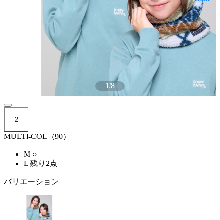
1
/
8
2
MULTI-COL（90）
M
○
L
残り2点
バリエーション