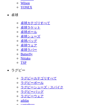
Wilson
YONEX
卓球
卓球カテゴリすべて
卓球ラケット
卓球ボール
卓球シューズ
卓球バッグ
卓球ウェア
卓球ラバー
Butterfly
Nittaku
TSP
ラグビー
ラグビーカテゴリすべて
ラグビーボール
ラグビーシューズ・スパイク
ラグビーバッグ
ラグビーウェア
adidas
canterbury