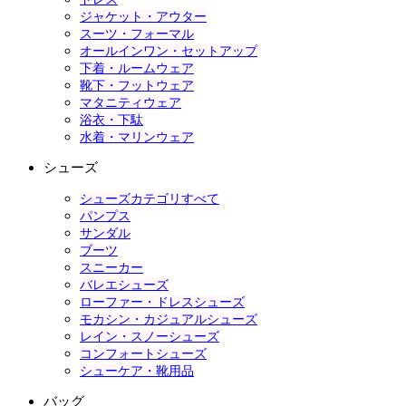
ジャケット・アウター
スーツ・フォーマル
オールインワン・セットアップ
下着・ルームウェア
靴下・フットウェア
マタニティウェア
浴衣・下駄
水着・マリンウェア
シューズ
シューズカテゴリすべて
パンプス
サンダル
ブーツ
スニーカー
バレエシューズ
ローファー・ドレスシューズ
モカシン・カジュアルシューズ
レイン・スノーシューズ
コンフォートシューズ
シューケア・靴用品
バッグ