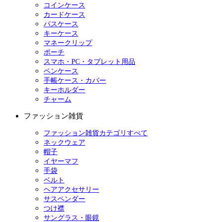
コインケース
カードケース
パスケース
キーケース
マネークリップ
ポーチ
スマホ・PC・タブレット用品
ペンケース
手帳ケース・カバー
キーホルダー
チャーム
ファッション雑貨
ファッション雑貨カテゴリすべて
ネックウェア
帽子
イヤーマフ
手袋
ベルト
ヘアアクセサリー
サスペンダー
つけ襟
サングラス・眼鏡