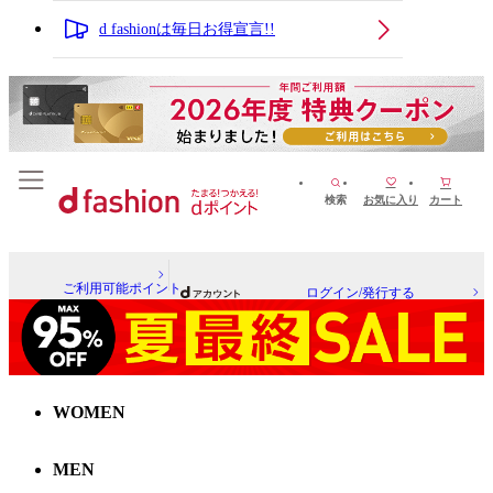
d fashionは毎日お得宣言!!
検索
お気に入り
カート
ご利用可能ポイント
ログイン/発行する
WOMEN
MEN