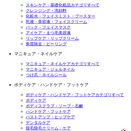
スキンケア・基礎化粧品カテゴリすべて
クレンジング・洗顔料
化粧水・フェイスミスト・ブースター
乳液・美容液・フェイスクリーム
パック・フェイスマスク
アイケア・まつ毛美容液
リップケア・リップクリーム
角質除去・ピーリング
マニキュア・ネイルケア
マニキュア・ネイルケアカテゴリすべて
マニキュア・ジェルネイル
つけ爪・ネイルシール
ボディケア・ハンドケア・フットケア
ボディケア・ハンドケア・フットケアカテゴリすべて
ボディケア
ボディスクラブ・ソープ・石鹸
ハンドケア・フットケア
バストアップ・ヒップケア
デンタルケア
脱毛除毛クリーム・ケア