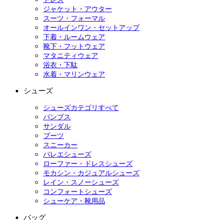
ジャケット・アウター
スーツ・フォーマル
オールインワン・セットアップ
下着・ルームウェア
靴下・フットウェア
マタニティウェア
浴衣・下駄
水着・マリンウェア
シューズ
シューズカテゴリすべて
パンプス
サンダル
ブーツ
スニーカー
バレエシューズ
ローファー・ドレスシューズ
モカシン・カジュアルシューズ
レイン・スノーシューズ
コンフォートシューズ
シューケア・靴用品
バッグ