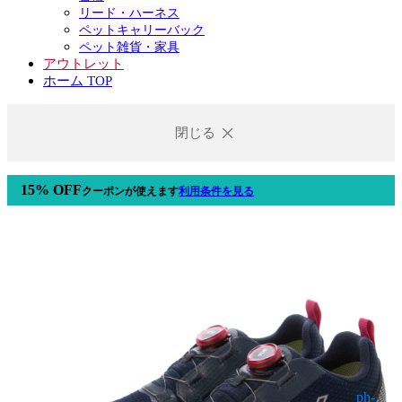
リード・ハーネス
ペットキャリーバック
ペット雑貨・家具
アウトレット
ホーム TOP
閉じる
15% OFF
クーポン
が使えます
利用条件を見る