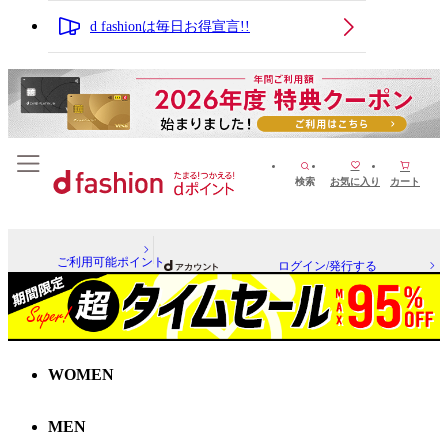
d fashionは毎日お得宣言!!
検索
お気に入り
カート
ご利用可能ポイント
ログイン/発行する
WOMEN
MEN