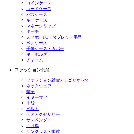
コインケース
カードケース
パスケース
キーケース
マネークリップ
ポーチ
スマホ・PC・タブレット用品
ペンケース
手帳ケース・カバー
キーホルダー
チャーム
ファッション雑貨
ファッション雑貨カテゴリすべて
ネックウェア
帽子
イヤーマフ
手袋
ベルト
ヘアアクセサリー
サスペンダー
つけ襟
サングラス・眼鏡