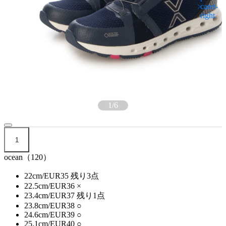
1
/
6
1
ocean（120）
22cm/EUR35
残り3点
22.5cm/EUR36
×
23.4cm/EUR37
残り1点
23.8cm/EUR38
○
24.6cm/EUR39
○
25.1cm/EUR40
○