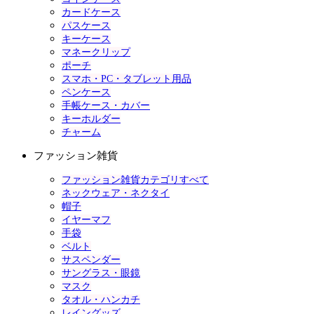
カードケース
パスケース
キーケース
マネークリップ
ポーチ
スマホ・PC・タブレット用品
ペンケース
手帳ケース・カバー
キーホルダー
チャーム
ファッション雑貨
ファッション雑貨カテゴリすべて
ネックウェア・ネクタイ
帽子
イヤーマフ
手袋
ベルト
サスペンダー
サングラス・眼鏡
マスク
タオル・ハンカチ
レイングッズ