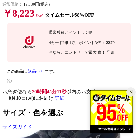
通常価格：
19,580円(税込)
￥8,223
タイムセール58%OFF
税込
通常獲得ポイント
：
74
P
dカード利用で、
ポイント
3
倍
：
222
P
今なら
、エントリーで最大
倍！
詳細
この商品は
返品不可
です。
お急ぎ便なら
20時間45分10秒
以内
のお支払いで
8月10日(月)
にお届け
詳細
サイズ・色を選ぶ
サイズガイド