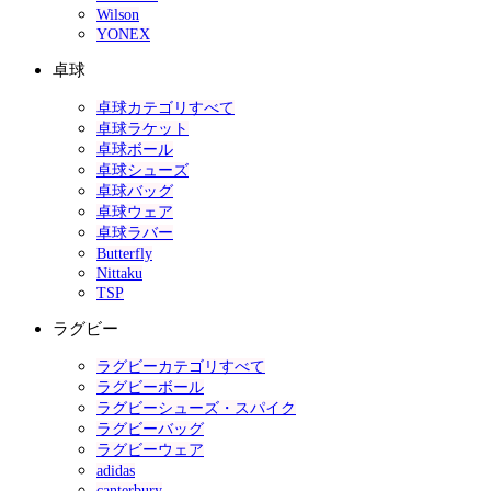
Wilson
YONEX
卓球
卓球カテゴリすべて
卓球ラケット
卓球ボール
卓球シューズ
卓球バッグ
卓球ウェア
卓球ラバー
Butterfly
Nittaku
TSP
ラグビー
ラグビーカテゴリすべて
ラグビーボール
ラグビーシューズ・スパイク
ラグビーバッグ
ラグビーウェア
adidas
canterbury