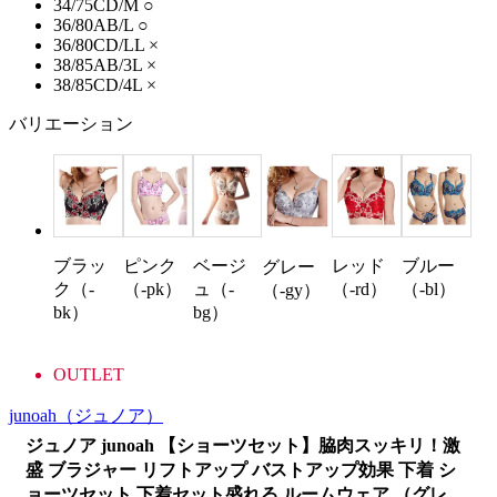
34/75CD/M
○
36/80AB/L
○
36/80CD/LL
×
38/85AB/3L
×
38/85CD/4L
×
バリエーション
ブラッ
ピンク
ベージ
レッド
ブルー
グレー
ク（-
（-pk）
ュ（-
（-rd）
（-bl）
（-gy）
bk）
bg）
OUTLET
junoah
（ジュノア）
ジュノア junoah 【ショーツセット】脇肉スッキリ！激
盛 ブラジャー リフトアップ バストアップ効果 下着 シ
ョーツセット 下着セット盛れる ルームウェア （グレ