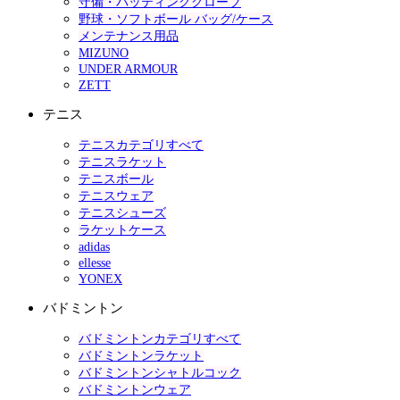
守備・バッティンググローブ
野球・ソフトボール バッグ/ケース
メンテナンス用品
MIZUNO
UNDER ARMOUR
ZETT
テニス
テニスカテゴリすべて
テニスラケット
テニスボール
テニスウェア
テニスシューズ
ラケットケース
adidas
ellesse
YONEX
バドミントン
バドミントンカテゴリすべて
バドミントンラケット
バドミントンシャトルコック
バドミントンウェア