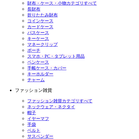
財布・ケース・小物カテゴリすべて
長財布
折りたたみ財布
コインケース
カードケース
パスケース
キーケース
マネークリップ
ポーチ
スマホ・PC・タブレット用品
ペンケース
手帳ケース・カバー
キーホルダー
チャーム
ファッション雑貨
ファッション雑貨カテゴリすべて
ネックウェア・ネクタイ
帽子
イヤーマフ
手袋
ベルト
サスペンダー