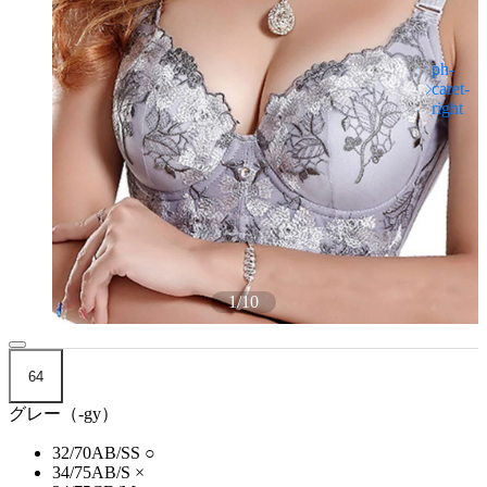
1
/
10
64
グレー（-gy）
32/70AB/SS
○
34/75AB/S
×