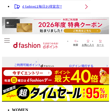
d fashionは毎日お得宣言!!
検索
お気に入り
カート
ご利用可能ポイント
ログイン/発行する
WOMEN