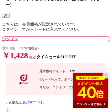
ー）
こちらは、会員価格が設定されています。
ログインしてからカートに入れてください。
ログイン
通常価格：
2,970円(税込)
￥1,428
タイムセール51%OFF
税込
通常獲得ポイント
：
12
P
dカード利用で、
ポイント
3
倍
：
36
P
今なら
、エントリーで最大
倍！
詳細
この商品は
返品不可
です。