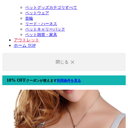
ペットグッズカテゴリすべて
ペットウェア
首輪
リード・ハーネス
ペットキャリーバック
ペット雑貨・家具
アウトレット
ホーム TOP
閉じる
10% OFF
クーポン
が使えます
利用条件を見る