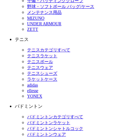
守備・バッティンググローブ
野球・ソフトボール バッグ/ケース
メンテナンス用品
MIZUNO
UNDER ARMOUR
ZETT
テニス
テニスカテゴリすべて
テニスラケット
テニスボール
テニスウェア
テニスシューズ
ラケットケース
adidas
ellesse
YONEX
バドミントン
バドミントンカテゴリすべて
バドミントンラケット
バドミントンシャトルコック
バドミントンウェア