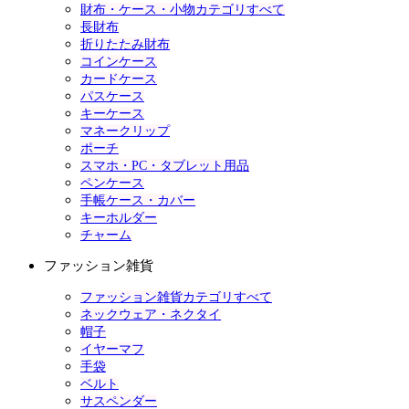
財布・ケース・小物カテゴリすべて
長財布
折りたたみ財布
コインケース
カードケース
パスケース
キーケース
マネークリップ
ポーチ
スマホ・PC・タブレット用品
ペンケース
手帳ケース・カバー
キーホルダー
チャーム
ファッション雑貨
ファッション雑貨カテゴリすべて
ネックウェア・ネクタイ
帽子
イヤーマフ
手袋
ベルト
サスペンダー