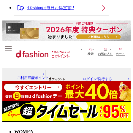
d fashionは毎日お得宣言!!
検索
お気に入り
カート
ご利用可能ポイント
ログイン/発行する
WOMEN