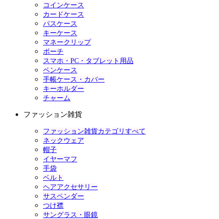
コインケース
カードケース
パスケース
キーケース
マネークリップ
ポーチ
スマホ・PC・タブレット用品
ペンケース
手帳ケース・カバー
キーホルダー
チャーム
ファッション雑貨
ファッション雑貨カテゴリすべて
ネックウェア
帽子
イヤーマフ
手袋
ベルト
ヘアアクセサリー
サスペンダー
つけ襟
サングラス・眼鏡