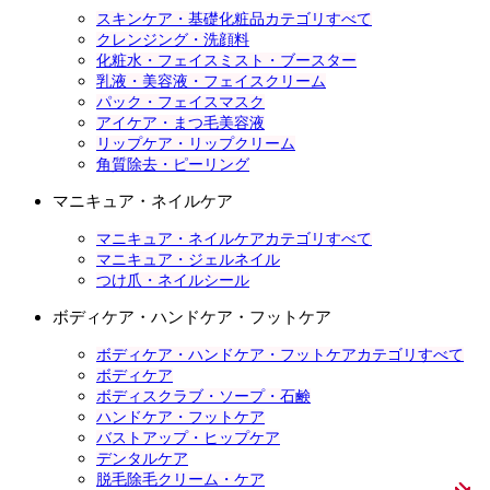
スキンケア・基礎化粧品カテゴリすべて
クレンジング・洗顔料
化粧水・フェイスミスト・ブースター
乳液・美容液・フェイスクリーム
パック・フェイスマスク
アイケア・まつ毛美容液
リップケア・リップクリーム
角質除去・ピーリング
マニキュア・ネイルケア
マニキュア・ネイルケアカテゴリすべて
マニキュア・ジェルネイル
つけ爪・ネイルシール
ボディケア・ハンドケア・フットケア
ボディケア・ハンドケア・フットケアカテゴリすべて
ボディケア
ボディスクラブ・ソープ・石鹸
ハンドケア・フットケア
バストアップ・ヒップケア
デンタルケア
脱毛除毛クリーム・ケア