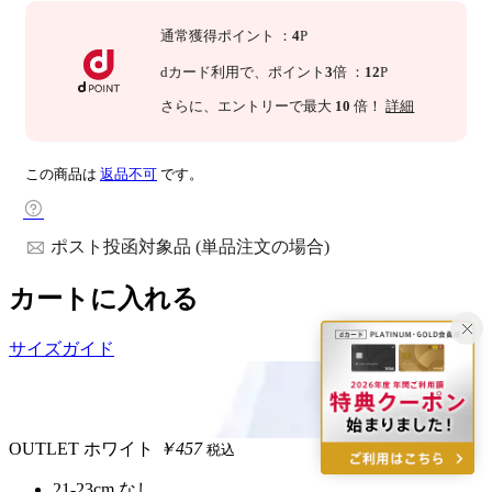
通常獲得ポイント
：
4
P
dカード利用で、
ポイント
3
倍
：
12
P
さらに
、エントリーで最大
10
倍！
詳細
この商品は
返品不可
です。
ポスト投函対象品 (単品注文の場合)
カートに入れる
サイズガイド
OUTLET
ホワイト
￥457
税込
21-23cm
なし