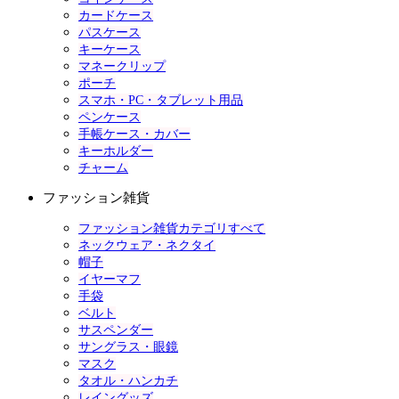
カードケース
パスケース
キーケース
マネークリップ
ポーチ
スマホ・PC・タブレット用品
ペンケース
手帳ケース・カバー
キーホルダー
チャーム
ファッション雑貨
ファッション雑貨カテゴリすべて
ネックウェア・ネクタイ
帽子
イヤーマフ
手袋
ベルト
サスペンダー
サングラス・眼鏡
マスク
タオル・ハンカチ
レイングッズ