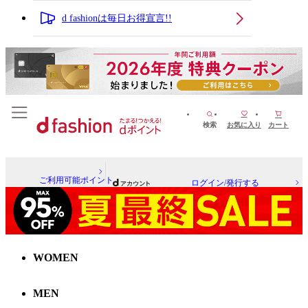
d fashionは毎日お得宣言!!
検索
お気に入り
カート
ご利用可能ポイント
ログイン/発行する
WOMEN
MEN