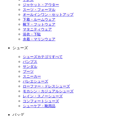
ジャケット・アウター
スーツ・フォーマル
オールインワン・セットアップ
下着・ルームウェア
靴下・フットウェア
マタニティウェア
浴衣・下駄
水着・マリンウェア
シューズ
シューズカテゴリすべて
パンプス
サンダル
ブーツ
スニーカー
バレエシューズ
ローファー・ドレスシューズ
モカシン・カジュアルシューズ
レイン・スノーシューズ
コンフォートシューズ
シューケア・靴用品
バッグ