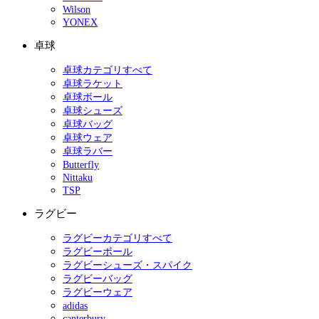
Wilson
YONEX
卓球
卓球カテゴリすべて
卓球ラケット
卓球ボール
卓球シューズ
卓球バッグ
卓球ウェア
卓球ラバー
Butterfly
Nittaku
TSP
ラグビー
ラグビーカテゴリすべて
ラグビーボール
ラグビーシューズ・スパイク
ラグビーバッグ
ラグビーウェア
adidas
canterbury