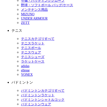
守備・バッティンググローブ
野球・ソフトボール バッグ/ケース
メンテナンス用品
MIZUNO
UNDER ARMOUR
ZETT
テニス
テニスカテゴリすべて
テニスラケット
テニスボール
テニスウェア
テニスシューズ
ラケットケース
adidas
ellesse
YONEX
バドミントン
バドミントンカテゴリすべて
バドミントンラケット
バドミントンシャトルコック
バドミントンウェア