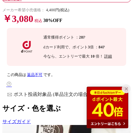
メーカー希望小売価格：
4,400円(税込)
￥3,080
30%OFF
税込
通常獲得ポイント
：
28
P
dカード利用で、
ポイント
3
倍
：
84
P
今なら
、エントリーで最大
10
倍！
詳細
この商品は
返品不可
です。
ポスト投函対象品 (単品注文の場合)
サイズ・色を選ぶ
サイズガイド