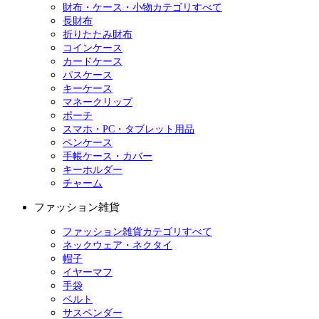
財布・ケース・小物カテゴリすべて
長財布
折りたたみ財布
コインケース
カードケース
パスケース
キーケース
マネークリップ
ポーチ
スマホ・PC・タブレット用品
ペンケース
手帳ケース・カバー
キーホルダー
チャーム
ファッション雑貨
ファッション雑貨カテゴリすべて
ネックウェア・ネクタイ
帽子
イヤーマフ
手袋
ベルト
サスペンダー