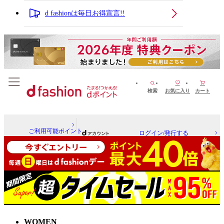
d fashionは毎日お得宣言!!
検索
お気に入り
カート
ご利用可能ポイント
ログイン/発行する
WOMEN