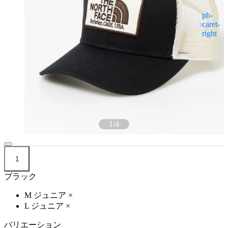
1
/
4
1
ブラック
M ジュニア
×
L ジュニア
×
バリエーション