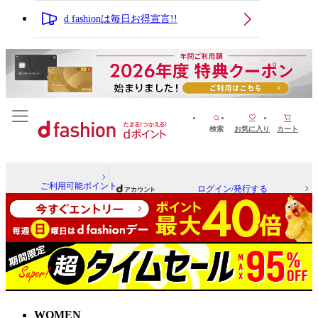
d fashionは毎日お得宣言!!
検索
お気に入り
カート
ご利用可能ポイント
ログイン/発行する
WOMEN