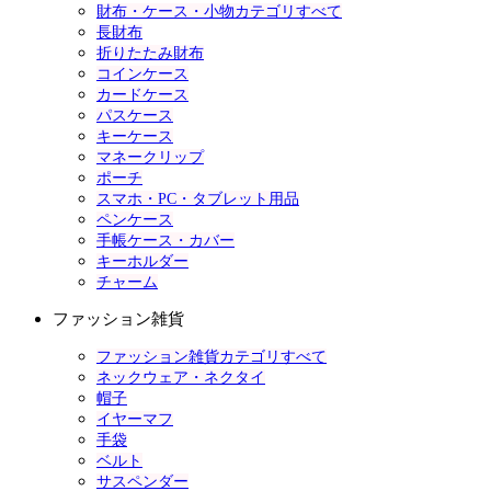
財布・ケース・小物カテゴリすべて
長財布
折りたたみ財布
コインケース
カードケース
パスケース
キーケース
マネークリップ
ポーチ
スマホ・PC・タブレット用品
ペンケース
手帳ケース・カバー
キーホルダー
チャーム
ファッション雑貨
ファッション雑貨カテゴリすべて
ネックウェア・ネクタイ
帽子
イヤーマフ
手袋
ベルト
サスペンダー