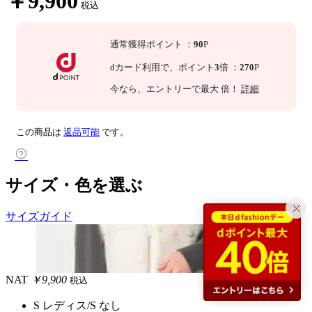
￥9,900
税込
通常獲得ポイント
：
90
P
dカード利用で、
ポイント
3
倍
：
270
P
今なら
、エントリーで最大
倍！
詳細
この商品は
返品可能
です。
サイズ・色を選ぶ
サイズガイド
NAT
￥9,900
税込
S レディス/S
なし