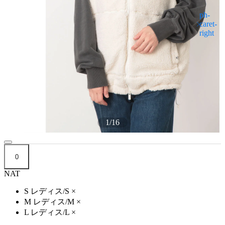
1
/
16
0
NAT
S レディス/S
×
M レディス/M
×
L レディス/L
×