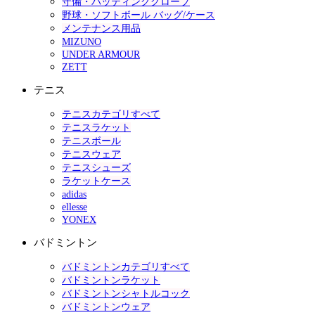
守備・バッティンググローブ
野球・ソフトボール バッグ/ケース
メンテナンス用品
MIZUNO
UNDER ARMOUR
ZETT
テニス
テニスカテゴリすべて
テニスラケット
テニスボール
テニスウェア
テニスシューズ
ラケットケース
adidas
ellesse
YONEX
バドミントン
バドミントンカテゴリすべて
バドミントンラケット
バドミントンシャトルコック
バドミントンウェア